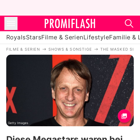
Royals
Stars
Filme & Serien
Lifestyle
Familie & 
FILME & SERIEN
SHOWS & SONSTIGE
THE MASKED SIN
Royals
Stars
Filme & Serien
Lifestyle
Familie & Liebe
Promiflash Exklusiv
Getty Images
Diese Megastars waren bei