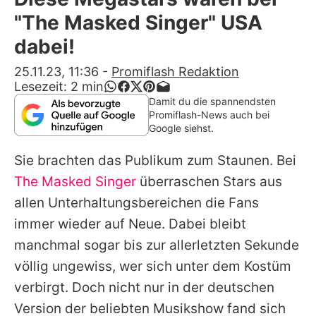
Alle Themen auf Promiflash
"The Masked Singer" USA
Jobs
dabei!
App runterladen
25.11.23, 11:36
-
Promiflash Redaktion
Lesezeit:
2
min
Team
Damit du die spannendsten
Promiflash-News auch bei
Redaktionelle Richtlinien
Google siehst.
Sie brachten das Publikum zum Staunen. Bei
Impressum
The Masked Singer
überraschen Stars aus
Datenschutzerklärung
allen Unterhaltungsbereichen die Fans
Nutzungsbedingungen
immer wieder auf Neue. Dabei bleibt
manchmal sogar bis zur allerletzten Sekunde
Utiq verwalten
völlig ungewiss, wer sich unter dem Kostüm
verbirgt. Doch nicht nur in der deutschen
Version der beliebten Musikshow fand sich