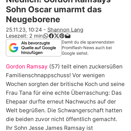
Alle Themen auf Promiflash
Sohn Oscar umarmt das
Jobs
Neugeborene
App runterladen
25.11.23, 10:24
-
Shannon Lang
Lesezeit:
2
min
Team
Damit du die spannendsten
Promiflash-News auch bei
Redaktionelle Richtlinien
Google siehst.
Gordon Ramsay
(57) teilt einen zuckersüßen
Impressum
Familienschnappschuss! Vor wenigen
Datenschutzerklärung
Wochen sorgten der britische Koch und seine
Nutzungsbedingungen
Frau Tana für eine echte Überraschung: Das
Ehepaar durfte erneut Nachwuchs auf der
Utiq verwalten
Welt begrüßen. Die Schwangerschaft hatten
die beiden zuvor nicht öffentlich gemacht.
Ihr Sohn Jesse James Ramsay ist