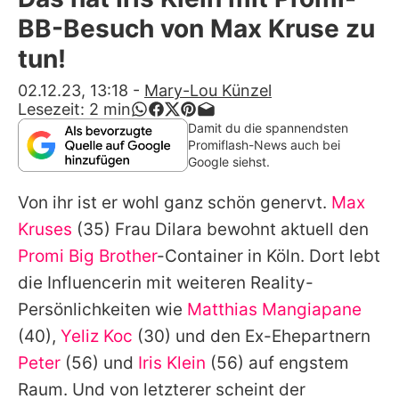
Alle Themen auf Promiflash
BB-Besuch von Max Kruse zu
Jobs
tun!
App runterladen
02.12.23, 13:18
-
Mary-Lou Künzel
Lesezeit:
2
min
Team
Damit du die spannendsten
Promiflash-News auch bei
Redaktionelle Richtlinien
Google siehst.
Von ihr ist er wohl ganz schön genervt.
Max
Impressum
Kruses
(35) Frau Dilara bewohnt aktuell den
Datenschutzerklärung
Promi Big Brother
-Container in Köln. Dort lebt
Nutzungsbedingungen
die Influencerin mit weiteren Reality-
Persönlichkeiten wie
Matthias Mangiapane
Utiq verwalten
(40),
Yeliz Koc
(30) und den Ex-Ehepartnern
Peter
(56) und
Iris Klein
(56) auf engstem
Raum. Und von letzterer scheint der