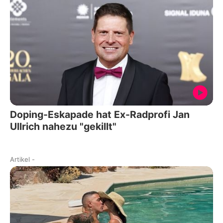
Doping-Eskapade hat Ex-Radprofi Jan
Ullrich nahezu "gekillt"
Artikel
-