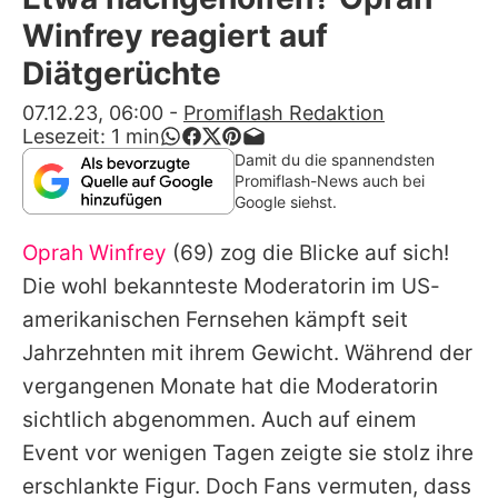
Alle Themen auf Promiflash
Winfrey reagiert auf
Jobs
Diätgerüchte
App runterladen
07.12.23, 06:00
-
Promiflash Redaktion
Lesezeit:
1
min
Team
Damit du die spannendsten
Promiflash-News auch bei
Redaktionelle Richtlinien
Google siehst.
Oprah Winfrey
(69) zog die Blicke auf sich!
Impressum
Die wohl bekannteste Moderatorin im US-
Datenschutzerklärung
amerikanischen Fernsehen kämpft seit
Nutzungsbedingungen
Jahrzehnten mit ihrem Gewicht. Während der
vergangenen Monate hat die Moderatorin
Utiq verwalten
sichtlich abgenommen. Auch auf einem
Event vor wenigen Tagen zeigte sie stolz ihre
erschlankte Figur. Doch Fans vermuten, dass