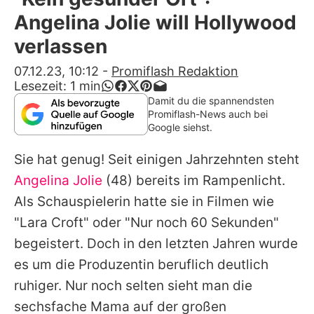
Alle Themen auf Promiflash
Angelina Jolie will Hollywood
Jobs
verlassen
App runterladen
07.12.23, 10:12
-
Promiflash Redaktion
Lesezeit:
1
min
Team
Damit du die spannendsten
Promiflash-News auch bei
Redaktionelle Richtlinien
Google siehst.
Sie hat genug! Seit einigen Jahrzehnten steht
Impressum
Angelina Jolie
(48) bereits im Rampenlicht.
Datenschutzerklärung
Als Schauspielerin hatte sie in Filmen wie
Nutzungsbedingungen
"Lara Croft" oder "Nur noch 60 Sekunden"
begeistert. Doch in den letzten Jahren wurde
Utiq verwalten
es um die Produzentin beruflich deutlich
ruhiger. Nur noch selten sieht man die
sechsfache Mama auf der großen