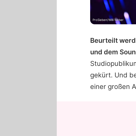
ProSieben/Willi Weber
Beurteilt wer
und dem Soun
Studiopubliku
gekürt. Und b
einer großen A