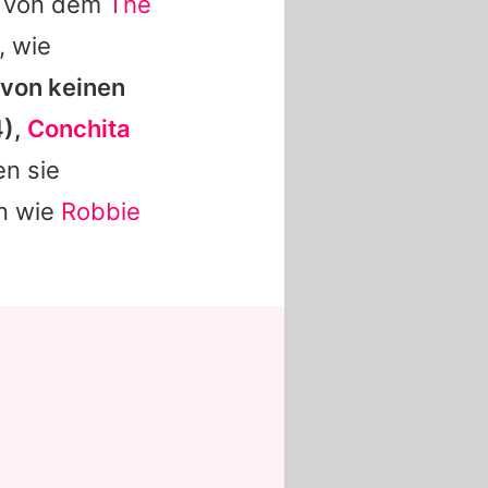
d von dem
The
, wie
 von keinen
),
Conchita
n sie
n wie
Robbie