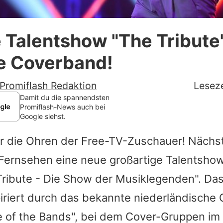
Datenschutzerklärung
 Talentshow "The Tribute
Nutzungsbedingungen
te Coverband!
Utiq verwalten
Promiflash Redaktion
Leseze
Damit du die spannendsten
Promiflash-News auch bei
Google siehst.
r die Ohren der Free-TV-Zuschauer! Nächst
Fernsehen eine neue großartige Talentshow
Tribute - Die Show der Musiklegenden". Da
piriert durch das bekannte niederländische 
tle of the Bands", bei dem Cover-Gruppen i