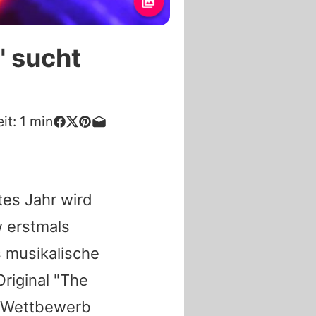
" sucht
it:
1
min
es Jahr wird
 erstmals
s musikalische
Original "The
m Wettbewerb