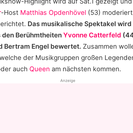
kshow-Highlight wird auf Sat.1 gezeigt un
r
-Host
Matthias Opdenhövel
(53) moderiert
erichtet.
Das musikalische Spektakel wird
s den Berühmtheiten
Yvonne Catterfeld
(44
d Bertram Engel bewertet.
Zusammen wolle
 welche der Musikgruppen großen Legende
oder auch
Queen
am nächsten kommen.
Anzeige