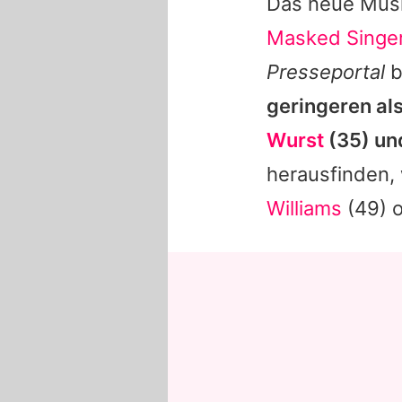
Das neue Musi
Masked Singe
Presseportal
b
geringeren al
Wurst
(35) un
herausfinden,
Williams
(49) 