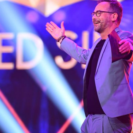
Filme & Serien
Lifestyle
Familie & Liebe
Promiflash Exklusiv
Alle Themen auf Promiflash
Jobs
App runterladen
Team
Redaktionelle Richtlinien
Impressum