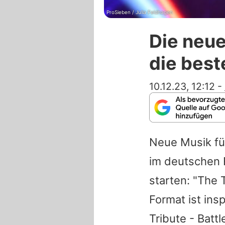
ProSieben / Julia Feldhagen
Die neue
die bes
10.12.23, 12:12
-
Neue Musik fü
im deutschen 
starten: "The 
Format ist ins
Tribute - Bat