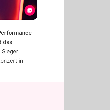
 Performance
d das
 Sieger
onzert in