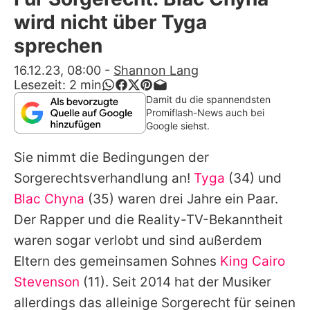
Alle Themen auf Promiflash
wird nicht über Tyga
Jobs
sprechen
App runterladen
16.12.23, 08:00
-
Shannon Lang
Lesezeit:
2
min
Team
Damit du die spannendsten
Promiflash-News auch bei
Redaktionelle Richtlinien
Google siehst.
Sie nimmt die Bedingungen der
Impressum
Sorgerechtsverhandlung an!
Tyga
(34) und
Datenschutzerklärung
Blac Chyna
(35) waren drei Jahre ein Paar.
Nutzungsbedingungen
Der Rapper und die Reality-TV-Bekanntheit
waren sogar verlobt und sind außerdem
Utiq verwalten
Eltern des gemeinsamen Sohnes
King Cairo
Stevenson
(11). Seit 2014 hat der Musiker
allerdings das alleinige Sorgerecht für seinen