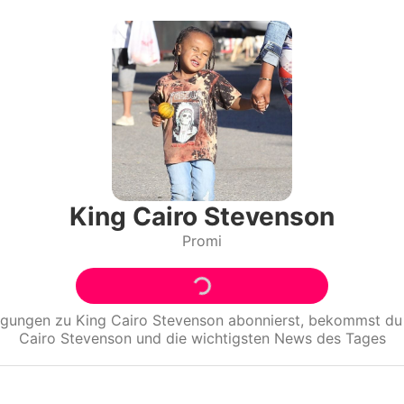
Filme & Serien
Lifestyle
Familie & Liebe
Promiflash Exklusiv
Alle Themen auf Promiflash
King Cairo Stevenson
Promi
Jobs
App runterladen
Team
tigungen zu
King Cairo Stevenson
abonnierst, bekommst du
Cairo Stevenson
und die wichtigsten News des Tages
Redaktionelle Richtlinien
Impressum