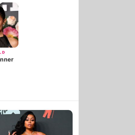
LD
enner