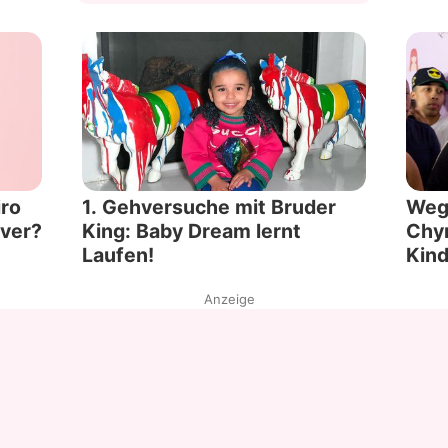
iro
1. Gehversuche mit Bruder
Wege
ever?
King: Baby Dream lernt
Chyn
Laufen!
Kind
Anzeige