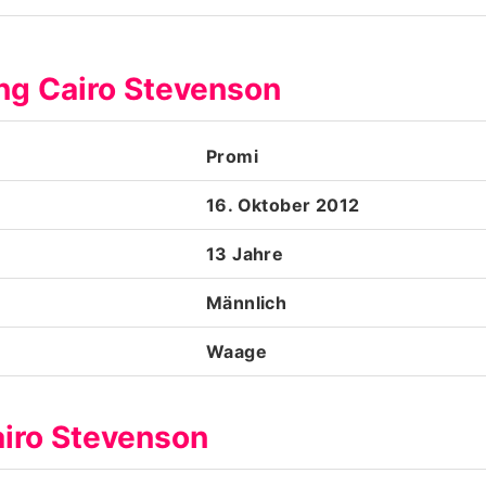
Datenschutzerklärung
ing Cairo Stevenson
Nutzungsbedingungen
Utiq verwalten
Promi
16. Oktober 2012
13 Jahre
Männlich
Waage
airo Stevenson