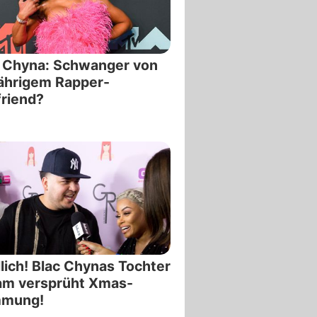
 Chyna: Schwanger von
ährigem Rapper-
riend?
lich! Blac Chynas Tochter
am versprüht Xmas-
mmung!