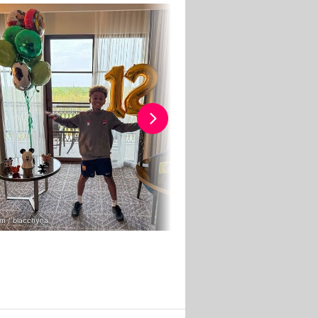
am / blacchyna
ActionPress / Backgrid