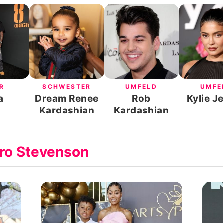
R
SCHWESTER
UMFELD
UMFE
a
Dream Renee
Rob
Kylie J
Kardashian
Kardashian
ro Stevenson