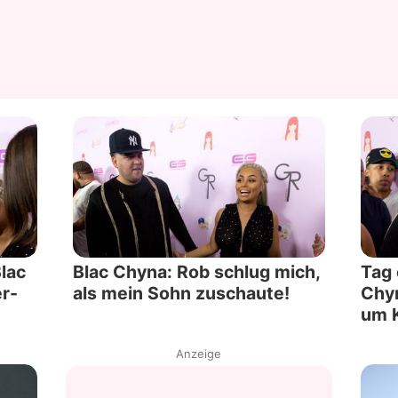
lac
Blac Chyna: Rob schlug mich,
Tag 
er-
als mein Sohn zuschaute!
Chyn
um 
Anzeige