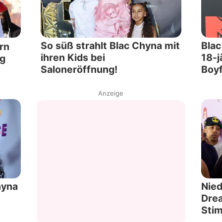
So süß strahlt Blac Chyna mit
Blac
rn
ihren Kids bei
18-j
ng
Saloneröffnung!
Boyf
Anzeige
hyna
Nied
Dre
Sti