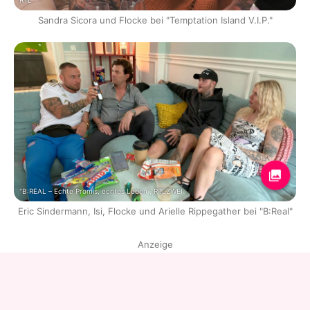
RTL
Sandra Sicora und Flocke bei "Temptation Island V.I.P."
"B:REAL – Echte Promis, echtes Leben", RTLZWEI
Eric Sindermann, Isi, Flocke und Arielle Rippegather bei "B:Real"
Anzeige