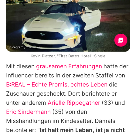
Instagram / theflocke
Kevin Platzer, "First Dates Hotel"-Single
Mit diesen
grausamen Erfahrungen
hatte der
Influencer bereits in der zweiten Staffel von
B:REAL – Echte Promis, echtes Leben
die
Zuschauer geschockt. Dort berichtete er
unter anderem
Arielle Rippegather
(33) und
Eric Sindermann
(35) von den
Misshandlungen im Kindesalter. Damals
betonte er:
"Ist halt mein Leben, ist ja nicht