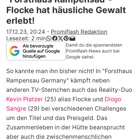
Alle Themen auf Promiflash
Flocke hat häusliche Gewalt
Jobs
erlebt!
App runterladen
17.12.23, 20:24
-
Promiflash Redaktion
Lesezeit:
2
min
Team
Damit du die spannendsten
Promiflash-News auch bei
Redaktionelle Richtlinien
Google siehst.
So kannte man ihn bisher nicht! In "Forsthaus
Impressum
Rampensau Germany" kämpft neben
Datenschutzerklärung
anderen TV-Sternchen auch das Reality-Duo
Nutzungsbedingungen
Kevin Platzer
(25) alias Flocke und
Diogo
Sangre
(29) bei verschiedenen Challenges
Utiq verwalten
um den Titel und das Preisgeld. Das
Zusammenleben in der Hütte beansprucht
aber auch die zwischenmenschlichen