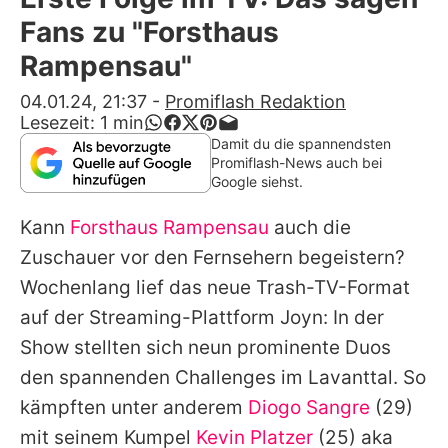
Alle Themen auf Promiflash
Fans zu "Forsthaus
Jobs
Rampensau"
App runterladen
04.01.24, 21:37
-
Promiflash Redaktion
Lesezeit:
1
min
Team
Damit du die spannendsten
Promiflash-News auch bei
Redaktionelle Richtlinien
Google siehst.
Kann
Forsthaus Rampensau
auch die
Impressum
Zuschauer vor den Fernsehern begeistern?
Datenschutzerklärung
Wochenlang lief das neue Trash-TV-Format
Nutzungsbedingungen
auf der Streaming-Plattform Joyn: In der
Show stellten sich neun prominente Duos
Utiq verwalten
den spannenden Challenges im Lavanttal. So
kämpften unter anderem
Diogo Sangre
(29)
mit seinem Kumpel
Kevin Platzer
(25) aka