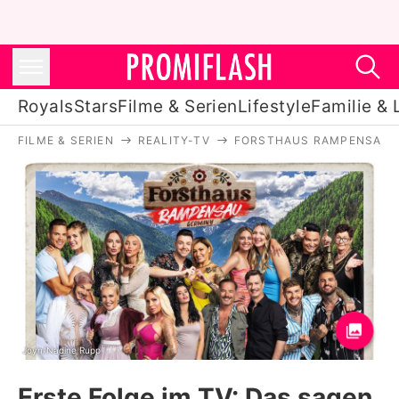
Royals
Stars
Filme & Serien
Lifestyle
Familie & 
FILME & SERIEN
REALITY-TV
FORSTHAUS RAMPENSAU
Royals
Stars
Filme & Serien
Lifestyle
Familie & Liebe
Promiflash Exklusiv
Joyn/Nadine Rupp
Erste Folge im TV: Das sagen