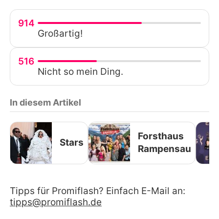
914
Großartig!
516
Nicht so mein Ding.
In diesem Artikel
Forsthaus
Stars
Rampensau
Tipps für Promiflash? Einfach E-Mail an:
tipps@promiflash.de