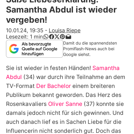
Alle Themen auf Promiflash
Samantha Abdul ist wieder
Jobs
vergeben!
App runterladen
10.01.24, 19:35
-
Louisa Riepe
Lesezeit:
1
min
Team
Damit du die spannendsten
Promiflash-News auch bei
Redaktionelle Richtlinien
Google siehst.
Sie ist wieder in festen Händen!
Samantha
Impressum
Abdul
(34) war durch ihre Teilnahme an dem
Datenschutzerklärung
TV-Format
Der Bachelor
einem breiteren
Nutzungsbedingungen
Publikum bekannt geworden. Das Herz des
Rosenkavaliers
Oliver Sanne
(37) konnte sie
Utiq verwalten
damals jedoch nicht für sich gewinnen. Und
auch danach lief es in Sachen Liebe für die
Influencerin nicht sonderlich gut. Doch das