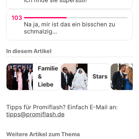
Ich finde sie supersüß!
103
Na ja, mir ist das ein bisschen zu
schmalzig...
In diesem Artikel
Familie
&
Stars
Liebe
Tipps für Promiflash? Einfach E-Mail an:
tipps@promiflash.de
Weitere Artikel zum Thema