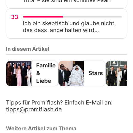
Total – sie sind ein schönes Paar!
33
Ich bin skeptisch und glaube nicht,
das dass lange halten wird...
In diesem Artikel
Familie
&
Stars
Liebe
Tipps für Promiflash? Einfach E-Mail an:
tipps@promiflash.de
Weitere Artikel zum Thema