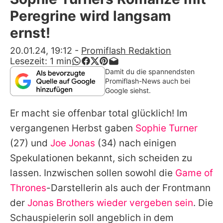
Alle Themen auf Promiflash
Peregrine wird langsam
Jobs
ernst!
App runterladen
20.01.24, 19:12
-
Promiflash Redaktion
Lesezeit:
1
min
Team
Damit du die spannendsten
Promiflash-News auch bei
Redaktionelle Richtlinien
Google siehst.
Er macht sie offenbar total glücklich! Im
Impressum
vergangenen Herbst gaben
Sophie Turner
Datenschutzerklärung
(27) und
Joe Jonas
(34) nach einigen
Nutzungsbedingungen
Spekulationen bekannt, sich scheiden zu
lassen. Inzwischen sollen sowohl die
Game of
Utiq verwalten
Thrones
-Darstellerin als auch der Frontmann
der
Jonas Brothers
wieder vergeben sein
. Die
Schauspielerin soll angeblich in dem