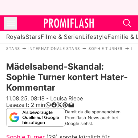
Royals
Stars
Filme & Serien
Lifestyle
Familie & 
STARS
INTERNATIONALE STARS
SOPHIE TURNER
MÄ
Royals
Mädelsabend-Skandal:
Stars
Sophie Turner kontert Hater-
Filme & Serien
Kommentar
Lifestyle
11.08.25, 08:18
-
Louisa Riepe
Lesezeit:
2
min
Familie & Liebe
Damit du die spannendsten
Promiflash-News auch bei
Promiflash Exklusiv
Google siehst.
Sophie Turner
(29) sorgte kürzlich für