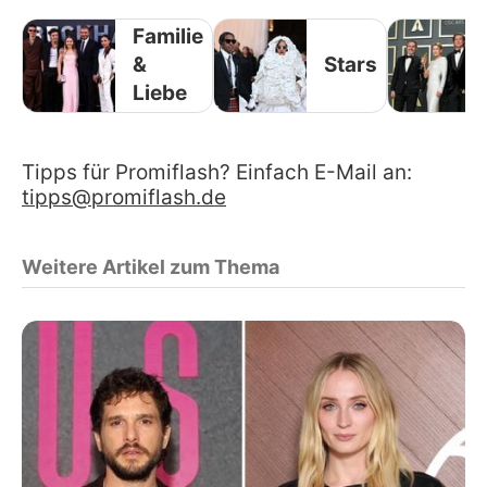
Familie
&
Stars
Liebe
Tipps für Promiflash? Einfach E-Mail an:
tipps@promiflash.de
Weitere Artikel zum Thema