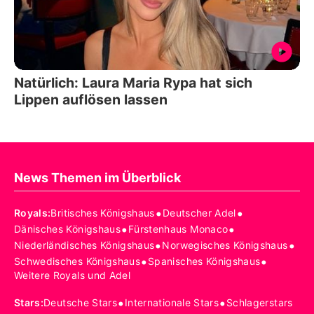
Natürlich: Laura Maria Rypa hat sich
Lippen auflösen lassen
News Themen im Überblick
•
•
Royals
:
Britisches Königshaus
Deutscher Adel
•
•
Dänisches Königshaus
Fürstenhaus Monaco
•
•
Niederländisches Königshaus
Norwegisches Königshaus
•
•
Schwedisches Königshaus
Spanisches Königshaus
Weitere Royals und Adel
•
•
Stars
:
Deutsche Stars
Internationale Stars
Schlagerstars