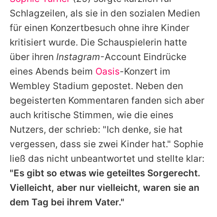
Alle Themen auf Promiflash
Schlagzeilen, als sie in den sozialen Medien
Jobs
für einen Konzertbesuch ohne ihre Kinder
kritisiert wurde. Die Schauspielerin hatte
App runterladen
über ihren
Instagram
-Account Eindrücke
Team
eines Abends beim
Oasis
-Konzert im
Wembley Stadium gepostet. Neben den
Redaktionelle Richtlinien
begeisterten Kommentaren fanden sich aber
Impressum
auch kritische Stimmen, wie die eines
Nutzers, der schrieb: "Ich denke, sie hat
Datenschutzerklärung
vergessen, dass sie zwei Kinder hat."
Sophie
Nutzungsbedingungen
ließ das nicht unbeantwortet und stellte klar:
Utiq verwalten
"Es gibt so etwas wie geteiltes Sorgerecht.
Vielleicht, aber nur vielleicht, waren sie an
dem Tag bei ihrem Vater."