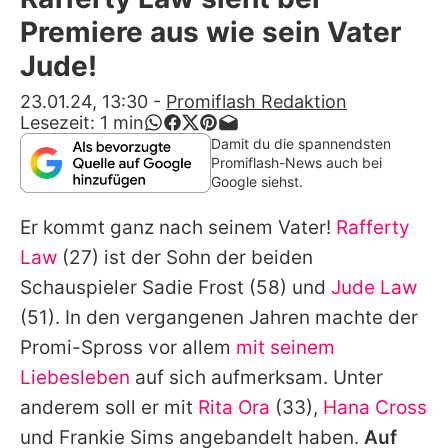
Alle Themen auf Promiflash
Premiere aus wie sein Vater
Jobs
Jude!
App runterladen
23.01.24, 13:30
-
Promiflash Redaktion
Lesezeit:
1
min
Team
Damit du die spannendsten
Promiflash-News auch bei
Redaktionelle Richtlinien
Google siehst.
Er kommt ganz nach seinem Vater!
Rafferty
Impressum
Law
(27) ist der Sohn der beiden
Datenschutzerklärung
Schauspieler
Sadie Frost
(58) und
Jude Law
Nutzungsbedingungen
(51). In den vergangenen Jahren machte der
Promi-Spross vor allem
mit seinem
Utiq verwalten
Liebesleben
auf sich aufmerksam. Unter
anderem soll er mit
Rita Ora
(33),
Hana Cross
und
Frankie Sims
angebandelt haben.
Auf