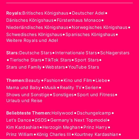
•
•
Royals
:
Britisches Königshaus
Deutscher Adel
•
•
Dänisches Königshaus
Fürstenhaus Monaco
•
•
Niederländisches Königshaus
Norwegisches Königshaus
•
•
Schwedisches Königshaus
Spanisches Königshaus
Weitere Royals und Adel
•
•
Stars
:
Deutsche Stars
Internationale Stars
Schlagerstars
•
•
•
•
Tierische Stars
TikTok Stars
Sport Stars
•
•
Stars und Family
Webstars
YouTube Stars
•
•
•
•
Themen
:
Beauty
Fashion
Kino und Film
Liebe
•
•
•
•
Mama und Baby
Musik
Reality TV
Serien
•
•
•
Shows und Sonstige
Sonstiges
Sport und Fitness
Urlaub und Reise
•
•
Beliebteste Themen
:
Hollywood
Dschungelcamp
•
•
•
Let's Dance
DSDS
Germany's Next Topmodel
•
•
•
Kim Kardashian
Herzogin Meghan
Prinz Harry
•
•
•
Prinz William
König Charles III
Kourtney Kardashian