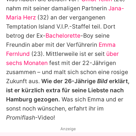
Alle Themen auf Promiflash
nahm mit seiner damaligen Partnerin
Jana-
Jobs
Maria Herz
(32) an der vergangenen
Temptation Island V.I.P
.-Staffel teil. Dort
App runterladen
betrog der Ex-
Bachelorette
-Boy seine
Team
Freundin aber mit der Verführerin
Emma
Fernlund
(23). Mittlerweile ist er seit
über
Redaktionelle Richtlinien
sechs Monaten
fest mit der 22-Jährigen
Impressum
zusammen – und malt sich schon eine rosige
Zukunft aus.
Wie der 26-Jährige
Bild
erklärt,
Datenschutzerklärung
ist er kürzlich extra für seine Liebste nach
Nutzungsbedingungen
Hamburg gezogen.
Was sich
Emma
und er
Utiq verwalten
sonst noch wünschen, erfahrt ihr im
Promiflash
-Video!
Anzeige