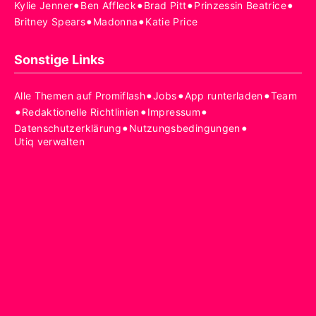
•
•
•
•
Kylie Jenner
Ben Affleck
Brad Pitt
Prinzessin Beatrice
•
•
Britney Spears
Madonna
Katie Price
Sonstige Links
•
•
•
Alle Themen auf Promiflash
Jobs
App runterladen
Team
•
•
•
Redaktionelle Richtlinien
Impressum
•
•
Datenschutzerklärung
Nutzungsbedingungen
Utiq verwalten