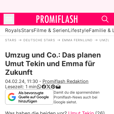
Royals
Stars
Filme & Serien
Lifestyle
Familie & 
STARS
DEUTSCHE STARS
EMMA FERNLUND
UMZUG 
Royals
Umzug und Co.: Das planen
Stars
Umut Tekin und Emma für
Filme & Serien
Zukunft
Lifestyle
04.02.24, 11:30
-
Promiflash Redaktion
Lesezeit:
1
min
Familie & Liebe
Damit du die spannendsten
Promiflash-News auch bei
Promiflash Exklusiv
Google siehst.
Was haben die beiden vor?
Umut Tekin
(26)