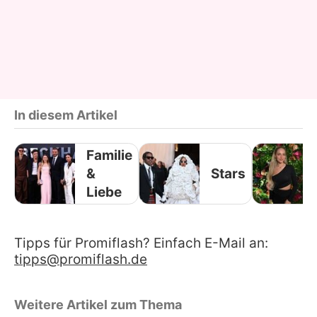
In diesem Artikel
Familie
&
Stars
Liebe
Tipps für Promiflash? Einfach E-Mail an:
tipps@promiflash.de
Weitere Artikel zum Thema