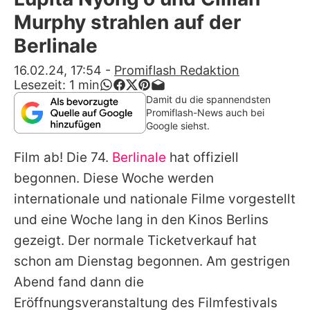
Alle Themen auf Promiflash
Murphy strahlen auf der
Jobs
Berlinale
App runterladen
16.02.24, 17:54
-
Promiflash Redaktion
Lesezeit:
1
min
Team
Damit du die spannendsten
Promiflash-News auch bei
Redaktionelle Richtlinien
Google siehst.
Film ab! Die 74.
Berlinale
hat offiziell
Impressum
begonnen. Diese Woche werden
Datenschutzerklärung
internationale und nationale Filme vorgestellt
Nutzungsbedingungen
und eine Woche lang in den Kinos Berlins
gezeigt. Der normale Ticketverkauf hat
Utiq verwalten
schon am Dienstag begonnen. Am gestrigen
Abend fand dann die
Eröffnungsveranstaltung des Filmfestivals