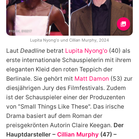
810244, 810217
Lupita Nyong'o und Cillian Murphy, 2024
Laut
Deadline
betrat
Lupita Nyong'o
(40) als
erste internationale Schauspielerin mit ihrem
eleganten Kleid den roten Teppich der
Berlinale
. Sie gehört mit
Matt Damon
(53) zur
diesjährigen Jury des Filmfestivals. Zudem
ist der Schauspieler einer der Produzenten
von "Small Things Like These". Das irische
Drama basiert auf dem Roman der
preisgekrönten Autorin Claire Keegan.
Der
Hauptdarsteller –
Cillian Murphy
(47) –