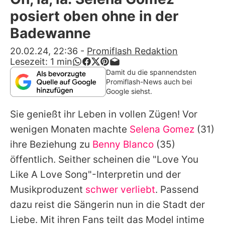
Alle Themen auf Promiflash
posiert oben ohne in der
Jobs
Badewanne
App runterladen
20.02.24, 22:36
-
Promiflash Redaktion
Lesezeit:
1
min
Team
Damit du die spannendsten
Promiflash-News auch bei
Redaktionelle Richtlinien
Google siehst.
Sie genießt ihr Leben in vollen Zügen! Vor
Impressum
wenigen Monaten machte
Selena Gomez
(31)
Datenschutzerklärung
ihre Beziehung zu
Benny Blanco
(35)
Nutzungsbedingungen
öffentlich. Seither scheinen die "Love You
Like A Love Song"-Interpretin und der
Utiq verwalten
Musikproduzent
schwer verliebt
. Passend
dazu reist die Sängerin nun in die Stadt der
Liebe. Mit ihren Fans teilt das Model intime