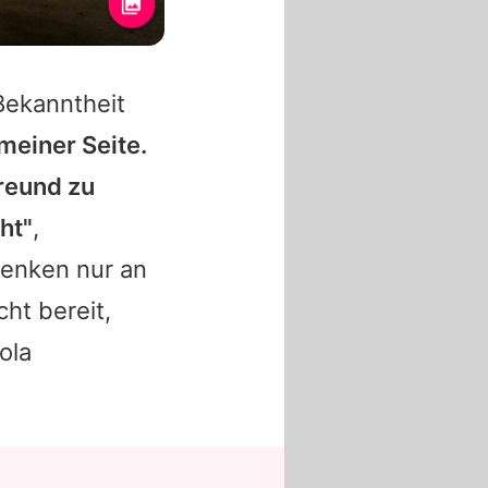
Bekanntheit
 meiner Seite.
Freund zu
ht"
,
denken nur an
ht bereit,
ola