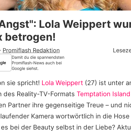
Datenschutzerklärung
Angst": Lola Weippert wu
Nutzungsbedingungen
x betrogen!
Utiq verwalten
-
Promiflash Redaktion
Leseze
Damit du die spannendsten
Promiflash-News auch bei
Google siehst.
n sie spricht!
Lola Weippert
(27) ist unter 
n des Reality-TV-Formats
Temptation Island
n Partner ihre gegenseitige Treue – und nic
 laufender Kamera wortwörtlich in die Hos
es bei der Beauty selbst in der Liebe? Aktue