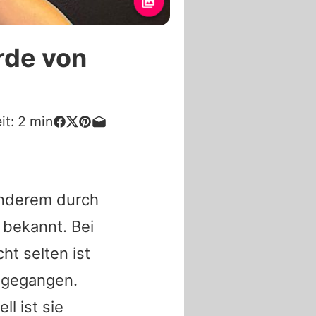
rde von
it:
2
min
anderem durch
bekannt. Bei
ht selten ist
e gegangen.
ll ist sie