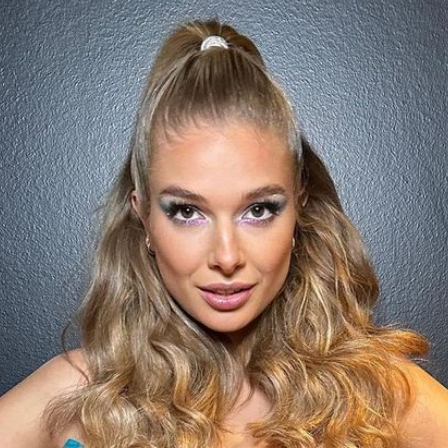
Filme & Serien
Lifestyle
Familie & Liebe
Promiflash Exklusiv
Alle Themen auf Promiflash
Jobs
App runterladen
Team
Redaktionelle Richtlinien
Impressum