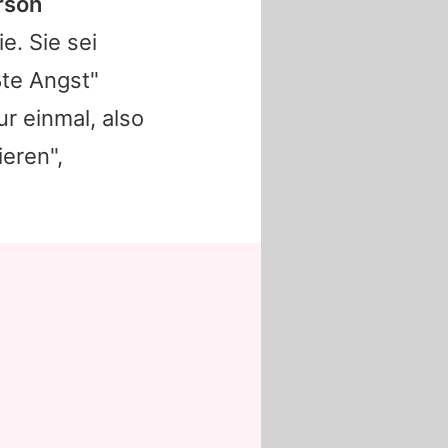
rson
ie. Sie sei
ßte Angst"
r einmal, also
ieren",