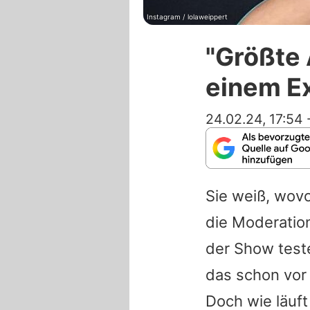
Instagram / lolaweippert
"Größte 
einem E
24.02.24, 17:54
Sie weiß, wovo
die Moderatio
der Show teste
das schon vor
Doch wie läuft 