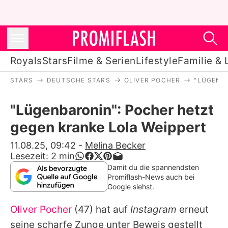
Royals
Stars
Filme & Serien
Lifestyle
Familie & 
STARS
DEUTSCHE STARS
OLIVER POCHER
"LÜGENB
Royals
"Lügenbaronin": Pocher hetzt
Stars
gegen kranke Lola Weippert
Filme & Serien
11.08.25, 09:42
-
Melina Becker
Lesezeit:
2
min
Lifestyle
Damit du die spannendsten
Promiflash-News auch bei
Familie & Liebe
Google siehst.
Promiflash Exklusiv
Oliver Pocher
(47) hat auf
Instagram
erneut
seine scharfe Zunge unter Beweis gestellt