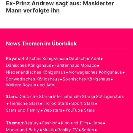
Ex-Prinz Andrew sagt aus: Maskierter
Mann verfolgte ihn
News Themen im Überblick
•
•
Royals
:
Britisches Königshaus
Deutscher Adel
•
•
Dänisches Königshaus
Fürstenhaus Monaco
•
•
Niederländisches Königshaus
Norwegisches Königshaus
•
•
Schwedisches Königshaus
Spanisches Königshaus
Weitere Royals und Adel
•
•
Stars
:
Deutsche Stars
Internationale Stars
Schlagerstars
•
•
•
•
Tierische Stars
TikTok Stars
Sport Stars
•
•
Stars und Family
Webstars
YouTube Stars
•
•
•
•
Themen
:
Beauty
Fashion
Kino und Film
Liebe
•
•
•
•
Mama und Baby
Musik
Reality TV
Serien