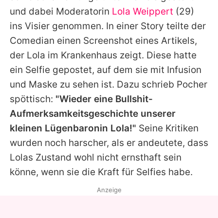
Alle Themen auf Promiflash
und dabei Moderatorin
Lola Weippert
(29)
ins Visier genommen. In einer Story teilte der
Jobs
Comedian einen Screenshot eines Artikels,
App runterladen
der
Lola
im Krankenhaus zeigt. Diese hatte
Team
ein Selfie gepostet, auf dem sie mit Infusion
und Maske zu sehen ist. Dazu schrieb
Pocher
Redaktionelle Richtlinien
spöttisch:
"Wieder eine Bullshit-
Impressum
Aufmerksamkeitsgeschichte unserer
kleinen Lügenbaronin
Lola
!"
Seine Kritiken
Datenschutzerklärung
wurden noch harscher, als er andeutete, dass
Nutzungsbedingungen
Lolas
Zustand wohl nicht ernsthaft sein
könne, wenn sie die Kraft für Selfies habe.
Utiq verwalten
Anzeige