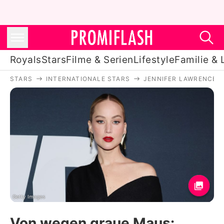
Royals
Stars
Filme & Serien
Lifestyle
Familie & 
STARS
INTERNATIONALE STARS
JENNIFER LAWRENCE
Royals
Stars
Filme & Serien
Lifestyle
Familie & Liebe
Promiflash Exklusiv
Getty Images
Von wegen graue Maus: