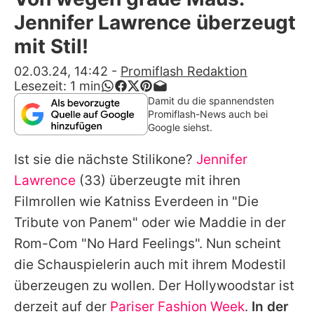
Alle Themen auf Promiflash
Jennifer Lawrence überzeugt
Jobs
mit Stil!
App runterladen
02.03.24, 14:42
-
Promiflash Redaktion
Lesezeit:
1
min
Team
Damit du die spannendsten
Promiflash-News auch bei
Redaktionelle Richtlinien
Google siehst.
Ist sie die nächste Stilikone?
Jennifer
Impressum
Lawrence
(33) überzeugte mit ihren
Datenschutzerklärung
Filmrollen wie Katniss Everdeen in "Die
Nutzungsbedingungen
Tribute von Panem" oder wie Maddie in der
Rom-Com "No Hard Feelings". Nun scheint
Utiq verwalten
die Schauspielerin auch mit ihrem Modestil
überzeugen zu wollen. Der Hollywoodstar ist
derzeit auf der
Pariser Fashion Week
.
In der