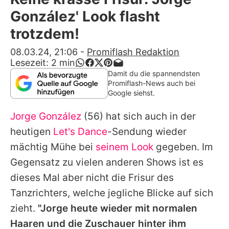
Alle Themen auf Promiflash
González' Look flasht
Jobs
trotzdem!
App runterladen
08.03.24, 21:06
-
Promiflash Redaktion
Lesezeit:
2
min
Team
Damit du die spannendsten
Promiflash-News auch bei
Redaktionelle Richtlinien
Google siehst.
Jorge González
(56) hat sich auch in der
Impressum
heutigen
Let's Dance
-Sendung wieder
Datenschutzerklärung
mächtig Mühe bei
seinem Look
gegeben. Im
Nutzungsbedingungen
Gegensatz zu vielen anderen Shows ist es
dieses Mal aber nicht die Frisur des
Utiq verwalten
Tanzrichters, welche jegliche Blicke auf sich
zieht.
"Jorge heute wieder mit normalen
Haaren und die Zuschauer hinter ihm