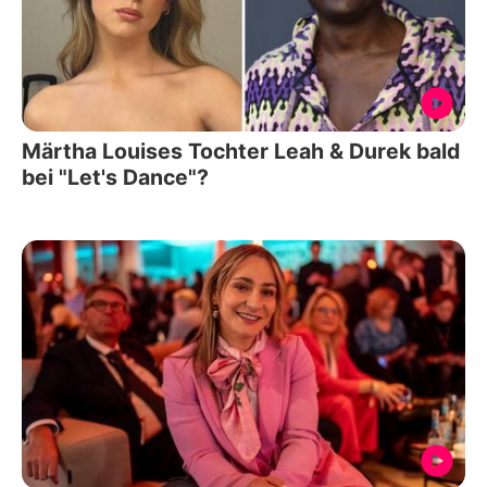
Märtha Louises Tochter Leah & Durek bald
bei "Let's Dance"?