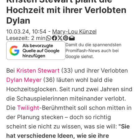
Alle Themen auf Promiflash
Hochzeit mit ihrer Verlobten
Jobs
Dylan
App runterladen
10.03.24, 10:54
-
Mary-Lou Künzel
Lesezeit:
2
min
Team
Damit du die spannendsten
Promiflash-News auch bei
Redaktionelle Richtlinien
Google siehst.
Bei
Kristen Stewart
(33) und ihrer Verlobten
Impressum
Dylan Meyer
(36) läuten wohl bald die
Datenschutzerklärung
Hochzeitsglocken. Seit rund zwei Jahren sind
Nutzungsbedingungen
die Schauspielerinnen miteinander verlobt.
Die
Twilight
-Berühmtheit soll schon mitten in
Utiq verwalten
der Planung stecken – doch so richtig
scheint sie nicht zu wissen, was sie will:
"Sie
hat verschiedene Ideen, wie sie ihre