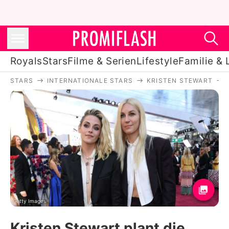
Royals
Stars
Filme & Serien
Lifestyle
Familie & 
STARS
INTERNATIONALE STARS
KRISTEN STEWART
Royals
Stars
Filme & Serien
Lifestyle
Familie & Liebe
Promiflash Exklusiv
Getty Images
Kristen Stewart plant die