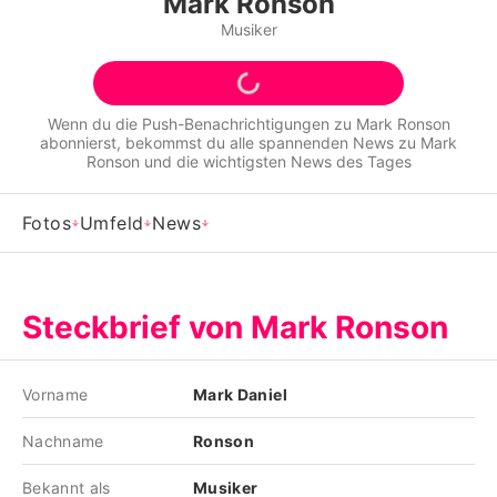
Mark Ronson
Alle Themen auf Promiflash
Musiker
Jobs
App runterladen
Wenn du die Push-Benachrichtigungen zu
Mark Ronson
abonnierst, bekommst du alle spannenden News zu
Mark
Team
Ronson
und die wichtigsten News des Tages
Redaktionelle Richtlinien
Fotos
Umfeld
News
Impressum
Datenschutzerklärung
Steckbrief von Mark Ronson
Nutzungsbedingungen
Utiq verwalten
Vorname
Mark Daniel
Nachname
Ronson
Bekannt als
Musiker