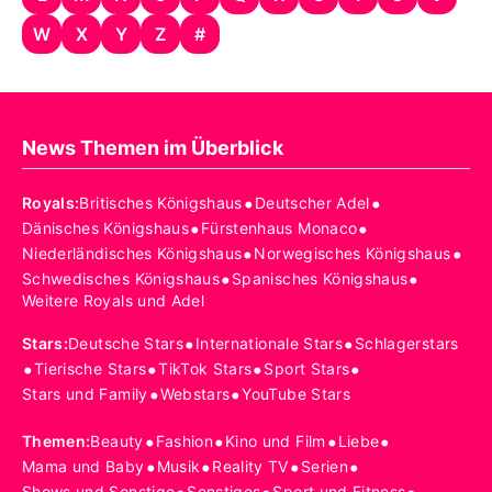
W
X
Y
Z
#
News Themen im Überblick
•
•
Royals
:
Britisches Königshaus
Deutscher Adel
•
•
Dänisches Königshaus
Fürstenhaus Monaco
•
•
Niederländisches Königshaus
Norwegisches Königshaus
•
•
Schwedisches Königshaus
Spanisches Königshaus
Weitere Royals und Adel
•
•
Stars
:
Deutsche Stars
Internationale Stars
Schlagerstars
•
•
•
•
Tierische Stars
TikTok Stars
Sport Stars
•
•
Stars und Family
Webstars
YouTube Stars
•
•
•
•
Themen
:
Beauty
Fashion
Kino und Film
Liebe
•
•
•
•
Mama und Baby
Musik
Reality TV
Serien
Shows und Sonstige
Sonstiges
Sport und Fitness