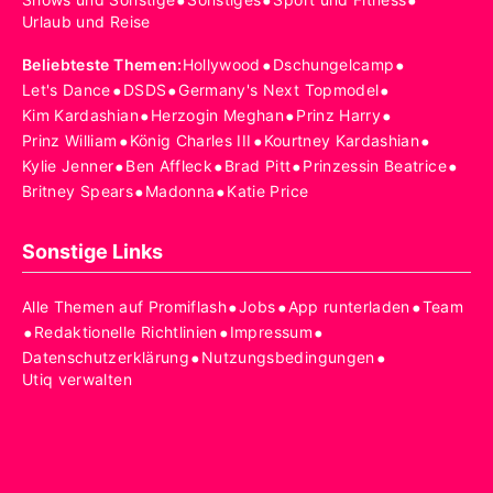
•
•
•
Urlaub und Reise
•
•
Beliebteste Themen
:
Hollywood
Dschungelcamp
•
•
•
Let's Dance
DSDS
Germany's Next Topmodel
•
•
•
Kim Kardashian
Herzogin Meghan
Prinz Harry
•
•
•
Prinz William
König Charles III
Kourtney Kardashian
•
•
•
•
Kylie Jenner
Ben Affleck
Brad Pitt
Prinzessin Beatrice
•
•
Britney Spears
Madonna
Katie Price
Sonstige Links
•
•
•
Alle Themen auf Promiflash
Jobs
App runterladen
Team
•
•
•
Redaktionelle Richtlinien
Impressum
•
•
Datenschutzerklärung
Nutzungsbedingungen
Utiq verwalten