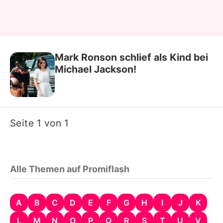
Mark Ronson schlief als Kind bei
Michael Jackson!
Seite 1 von 1
Alle Themen auf Promiflash
A
B
C
D
E
F
G
H
I
J
K
L
M
N
O
P
Q
R
S
T
U
V