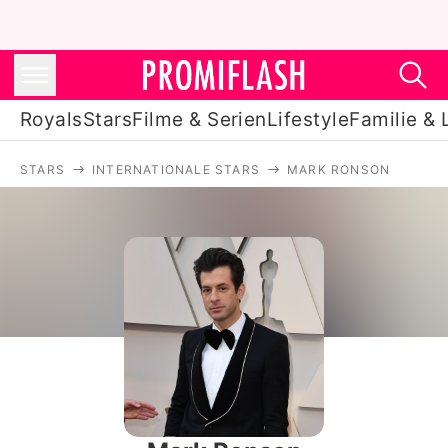
Royals
Stars
Filme & Serien
Lifestyle
Familie & 
STARS
INTERNATIONALE STARS
MARK RONSON
Royals
Stars
Filme & Serien
Lifestyle
Familie & Liebe
Promiflash Exklusiv