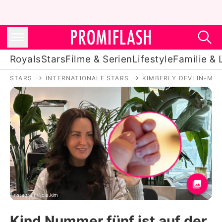
Royals
Stars
Filme & Serien
Lifestyle
Familie & 
STARS
INTERNATIONALE STARS
KIMBERLY DEVLIN-MAN
Royals
Stars
Filme & Serien
Lifestyle
Familie & Liebe
Promiflash Exklusiv
Instagram / die.kim
Kind Nummer fünf ist auf der