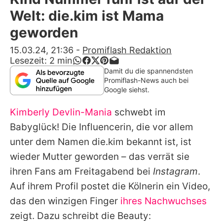
Alle Themen auf Promiflash
Welt: die.kim ist Mama
Jobs
geworden
App runterladen
15.03.24, 21:36
-
Promiflash Redaktion
Lesezeit:
2
min
Team
Damit du die spannendsten
Promiflash-News auch bei
Redaktionelle Richtlinien
Google siehst.
Kimberly Devlin-Mania
schwebt im
Impressum
Babyglück! Die Influencerin, die vor allem
Datenschutzerklärung
unter dem Namen die.kim bekannt ist, ist
Nutzungsbedingungen
wieder Mutter geworden – das verrät sie
ihren Fans am Freitagabend bei
Instagram
.
Utiq verwalten
Auf ihrem Profil postet die Kölnerin ein Video,
das den winzigen Finger
ihres Nachwuchses
zeigt. Dazu schreibt die Beauty: