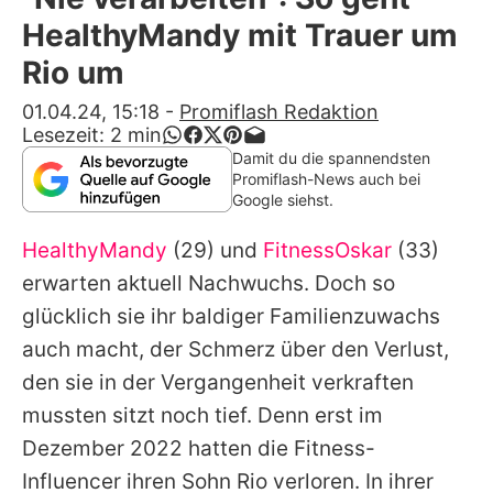
Alle Themen auf Promiflash
HealthyMandy mit Trauer um
Jobs
Rio um
App runterladen
01.04.24, 15:18
-
Promiflash Redaktion
Lesezeit:
2
min
Team
Damit du die spannendsten
Promiflash-News auch bei
Redaktionelle Richtlinien
Google siehst.
HealthyMandy
(29) und
FitnessOskar
(33)
Impressum
erwarten aktuell Nachwuchs. Doch so
Datenschutzerklärung
glücklich sie ihr baldiger Familienzuwachs
Nutzungsbedingungen
auch macht, der Schmerz über den Verlust,
den sie in der Vergangenheit verkraften
Utiq verwalten
mussten sitzt noch tief. Denn erst im
Dezember 2022 hatten die Fitness-
Influencer ihren Sohn Rio verloren. In ihrer