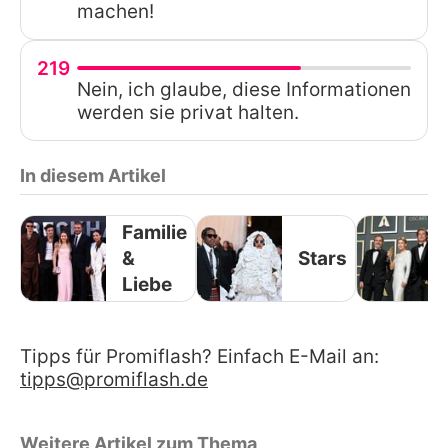
machen!
219
Nein, ich glaube, diese Informationen
werden sie privat halten.
In diesem Artikel
Familie
&
Stars
Liebe
Tipps für Promiflash? Einfach E-Mail an:
tipps@promiflash.de
Weitere Artikel zum Thema