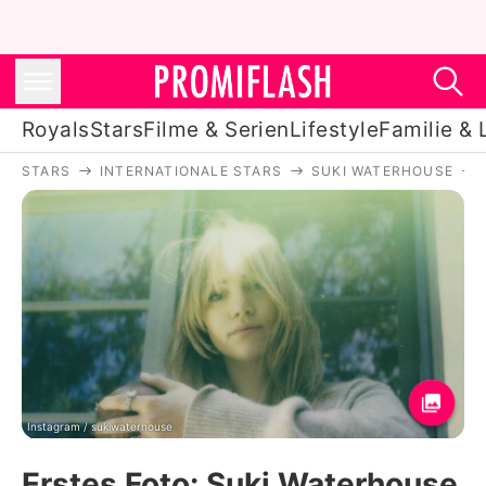
Royals
Stars
Filme & Serien
Lifestyle
Familie & 
STARS
INTERNATIONALE STARS
SUKI WATERHOUSE
Royals
Stars
Filme & Serien
Lifestyle
Familie & Liebe
Promiflash Exklusiv
Instagram / sukiwaterhouse
Erstes Foto: Suki Waterhouse