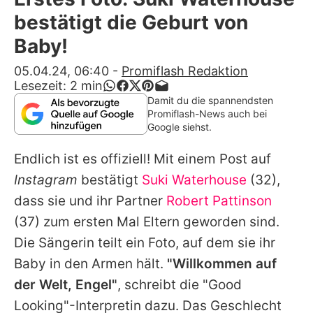
Alle Themen auf Promiflash
bestätigt die Geburt von
Jobs
Baby!
App runterladen
05.04.24, 06:40
-
Promiflash Redaktion
Lesezeit:
2
min
Team
Damit du die spannendsten
Promiflash-News auch bei
Redaktionelle Richtlinien
Google siehst.
Endlich ist es offiziell! Mit einem Post auf
Impressum
Instagram
bestätigt
Suki Waterhouse
(32),
Datenschutzerklärung
dass sie und ihr Partner
Robert Pattinson
Nutzungsbedingungen
(37) zum ersten Mal Eltern geworden sind.
Die Sängerin teilt ein Foto, auf dem sie ihr
Utiq verwalten
Baby in den Armen hält.
"Willkommen auf
der Welt, Engel"
, schreibt die "Good
Looking"-Interpretin dazu. Das Geschlecht