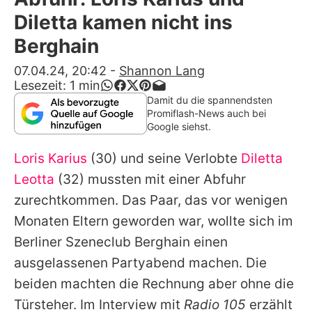
Alle Themen auf Promiflash
Diletta kamen nicht ins
Jobs
Berghain
App runterladen
07.04.24, 20:42
-
Shannon Lang
Lesezeit:
1
min
Team
Damit du die spannendsten
Promiflash-News auch bei
Redaktionelle Richtlinien
Google siehst.
Loris Karius
(30) und seine Verlobte
Diletta
Impressum
Leotta
(32) mussten mit einer Abfuhr
Datenschutzerklärung
zurechtkommen. Das Paar, das vor wenigen
Nutzungsbedingungen
Monaten Eltern geworden war, wollte sich im
Berliner Szeneclub Berghain einen
Utiq verwalten
ausgelassenen Partyabend machen. Die
beiden machten die Rechnung aber ohne die
Türsteher. Im Interview mit
Radio 105
erzählt