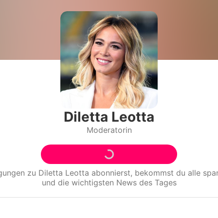
Filme & Serien
Lifestyle
Familie & Liebe
Promiflash Exklusiv
Alle Themen auf Promiflash
Diletta Leotta
Moderatorin
Jobs
App runterladen
Team
igungen zu
Diletta Leotta
abonnierst, bekommst du alle sp
und die wichtigsten News des Tages
Redaktionelle Richtlinien
Impressum