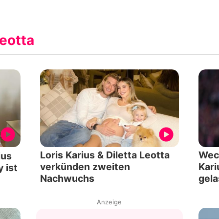
eotta
Loris Karius & Diletta Leotta
Wech
ius
verkünden zweiten
Kari
 ist
Nachwuchs
gel
Anzeige