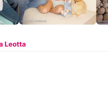
Instagram / loriskarius
Instagra
a Leotta