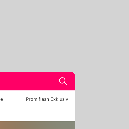
be
Promiflash Exklusiv