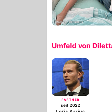
Instagram / dilettaleotta
Umfeld von Dilett
PARTNER
seit
2022
Loris Karius