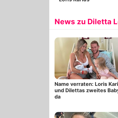
News zu Diletta L
Name verraten: Loris Kar
und Dilettas zweites Baby
da