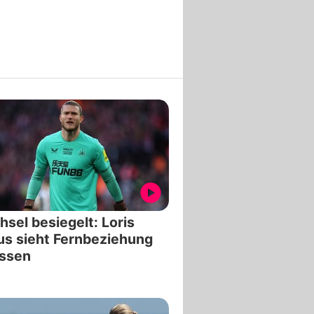
sel besiegelt: Loris
us sieht Fernbeziehung
assen