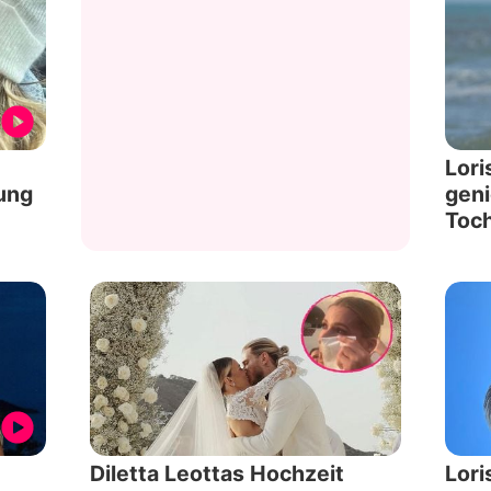
Lori
ung
geni
Toch
Diletta Leottas Hochzeit
Lori