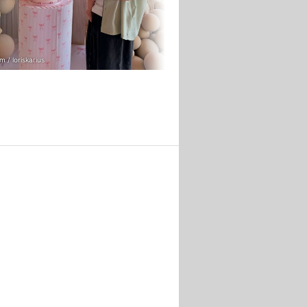
m / loriskarius
PHOTOPRESS / MEGA