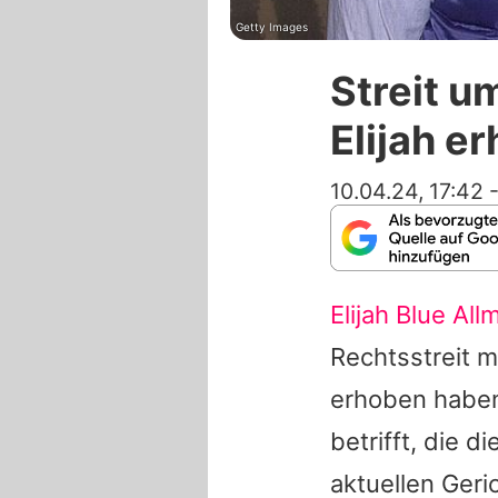
Getty Images
Streit 
Elijah e
10.04.24, 17:42
Elijah Blue All
Rechtsstreit m
erhoben haben
betrifft, die d
aktuellen Geri