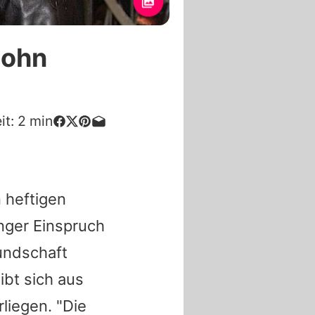
Sohn
it:
2
min
n heftigen
änger Einspruch
undschaft
gibt sich aus
liegen. "Die