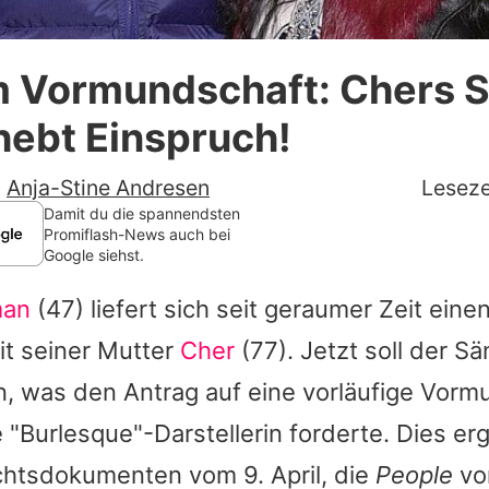
Datenschutzerklärung
um Vormundschaft: Chers 
Nutzungsbedingungen
rhebt Einspruch!
Utiq verwalten
-
Anja-Stine Andresen
Leseze
Damit du die spannendsten
Promiflash-News auch bei
Google siehst.
man
(47) liefert sich seit geraumer Zeit eine
it seiner Mutter
Cher
(77). Jetzt soll der S
, was den Antrag auf eine vorläufige Vorm
ie "Burlesque"-Darstellerin forderte. Dies er
chtsdokumenten vom 9. April, die
People
vor