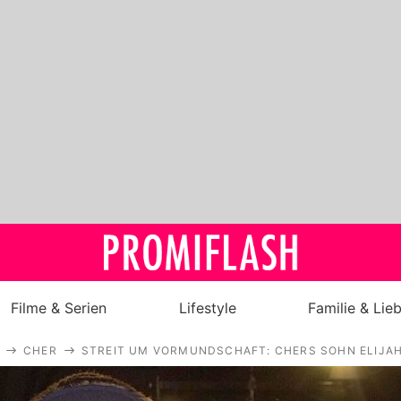
Filme & Serien
Lifestyle
Familie & Lie
CHER
STREIT UM VORMUNDSCHAFT: CHERS SOHN ELIJAH
Royals
Stars