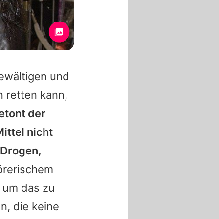
bewältigen und
n retten kann,
tont der
ittel nicht
 Drogen,
törerischem
, um das zu
n, die keine