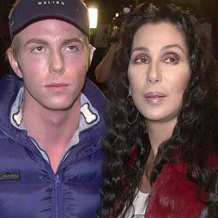
Filme & Serien
Lifestyle
Familie & Liebe
Promiflash Exklusiv
Alle Themen auf Promiflash
Jobs
App runterladen
Team
Redaktionelle Richtlinien
Impressum