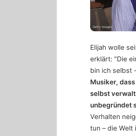
Getty Images
Elijah
wolle sei
erklärt: "Die 
bin ich selbst
Musiker, das
selbst verwal
unbegründet s
Verhalten neig
tun – die Welt