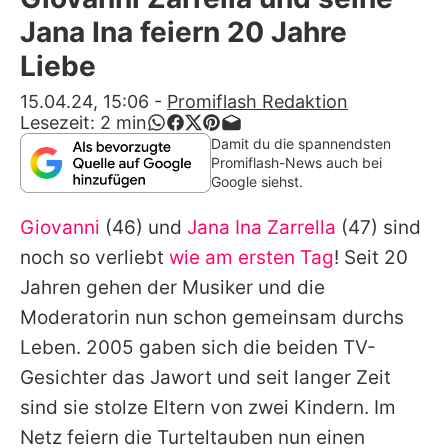
Alle Themen auf Promiflash
Jana Ina feiern 20 Jahre
Jobs
Liebe
App runterladen
15.04.24, 15:06
-
Promiflash Redaktion
Lesezeit:
2
min
Team
Damit du die spannendsten
Promiflash-News auch bei
Redaktionelle Richtlinien
Google siehst.
Giovanni
(46) und
Jana Ina Zarrella
(47) sind
Impressum
noch so verliebt
wie am ersten Tag
! Seit 20
Datenschutzerklärung
Jahren gehen der Musiker und die
Nutzungsbedingungen
Moderatorin nun schon gemeinsam durchs
Leben. 2005 gaben sich die beiden TV-
Utiq verwalten
Gesichter das Jawort und seit langer Zeit
sind sie stolze Eltern von zwei Kindern. Im
Netz feiern die Turteltauben nun einen