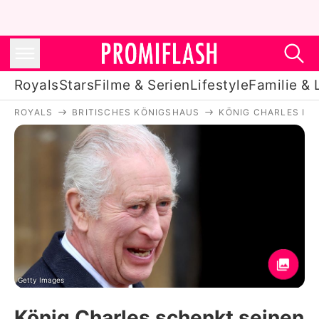
Royals
Stars
Filme & Serien
Lifestyle
Familie & 
ROYALS
BRITISCHES KÖNIGSHAUS
KÖNIG CHARLES III.
Royals
Stars
Filme & Serien
Lifestyle
Familie & Liebe
Promiflash Exklusiv
Getty Images
König Charles schenkt seinen