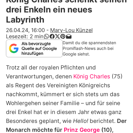
Alle Themen auf Promiflash
drei Enkeln ein neues
Jobs
Labyrinth
App runterladen
26.04.24, 16:00
-
Mary-Lou Künzel
Lesezeit:
2
min
Team
Damit du die spannendsten
Promiflash-News auch bei
Redaktionelle Richtlinien
Google siehst.
Trotz all der royalen Pflichten und
Impressum
Verantwortungen, denen
König Charles
(75)
Datenschutzerklärung
als Regent des Vereinigten Königreichs
Nutzungsbedingungen
nachkommt, kümmert er sich stets um das
Wohlergehen seiner Familie – und für seine
Utiq verwalten
drei Enkel hat er in diesem Jahr etwas ganz
Besonderes geplant, wie
Hello!
berichtet.
Der
Monarch möchte für
Prinz George
(10),