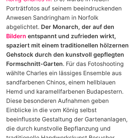
Alle Themen auf Promiflash
Porträtfotos auf seinem beeindruckenden
Jobs
Anwesen Sandringham in Norfolk
abgelichtet.
Der Monarch, der auf den
App runterladen
Bildern
entspannt und zufrieden wirkt,
Team
spaziert mit einem traditionellen hölzernen
Gehstock durch den kunstvoll gepflegten
Redaktionelle Richtlinien
Formschnitt-Garten
. Für das Fotoshooting
Impressum
wählte
Charles
ein lässiges Ensemble aus
sandfarbenen Chinos, einem hellblauen
Datenschutzerklärung
Hemd und karamellfarbenen Budapestern.
Nutzungsbedingungen
Diese besonderen Aufnahmen geben
Utiq verwalten
Einblicke in die vom König selbst
beeinflusste Gestaltung der Gartenanlagen,
die durch kunstvolle Bepflanzung und
traditionelle Handwerkskunst Besucher