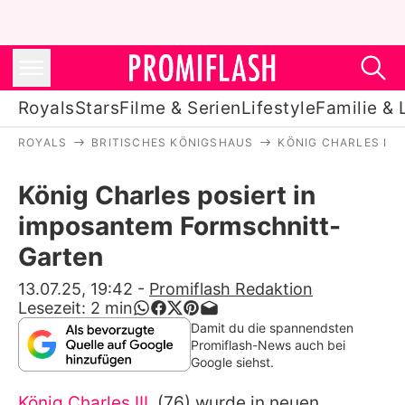
Royals
Stars
Filme & Serien
Lifestyle
Familie & 
ROYALS
BRITISCHES KÖNIGSHAUS
KÖNIG CHARLES III.
Royals
König Charles posiert in
Stars
imposantem Formschnitt-
Filme & Serien
Garten
Lifestyle
13.07.25, 19:42
-
Promiflash Redaktion
Lesezeit:
2
min
Familie & Liebe
Damit du die spannendsten
Promiflash-News auch bei
Promiflash Exklusiv
Google siehst.
König Charles III.
(76) wurde in neuen