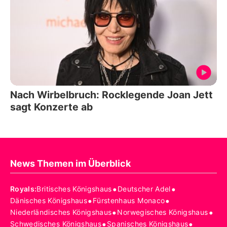
Nach Wirbelbruch: Rocklegende Joan Jett
sagt Konzerte ab
News Themen im Überblick
•
•
Royals
:
Britisches Königshaus
Deutscher Adel
•
•
Dänisches Königshaus
Fürstenhaus Monaco
•
•
Niederländisches Königshaus
Norwegisches Königshaus
•
•
Schwedisches Königshaus
Spanisches Königshaus