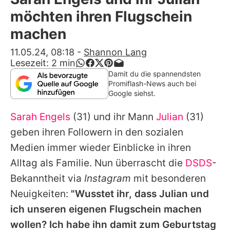
Alle Themen auf Promiflash
möchten ihren Flugschein
Jobs
machen
App runterladen
11.05.24, 08:18
-
Shannon Lang
Lesezeit:
2
min
Team
Damit du die spannendsten
Promiflash-News auch bei
Redaktionelle Richtlinien
Google siehst.
Sarah Engels
(31) und ihr Mann
Julian
(31)
Impressum
geben ihren Followern in den sozialen
Datenschutzerklärung
Medien immer wieder Einblicke in ihren
Nutzungsbedingungen
Alltag als Familie. Nun überrascht die
DSDS
-
Bekanntheit via
Instagram
mit besonderen
Utiq verwalten
Neuigkeiten:
"Wusstet ihr, dass
Julian
und
ich unseren eigenen Flugschein machen
wollen? Ich habe ihn damit zum Geburtstag