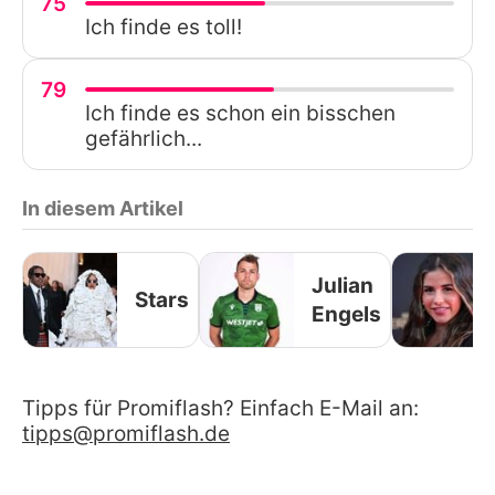
75
Ich finde es toll!
79
Ich finde es schon ein bisschen
gefährlich...
In diesem Artikel
Julian
Stars
Engels
Tipps für Promiflash? Einfach E-Mail an:
tipps@promiflash.de