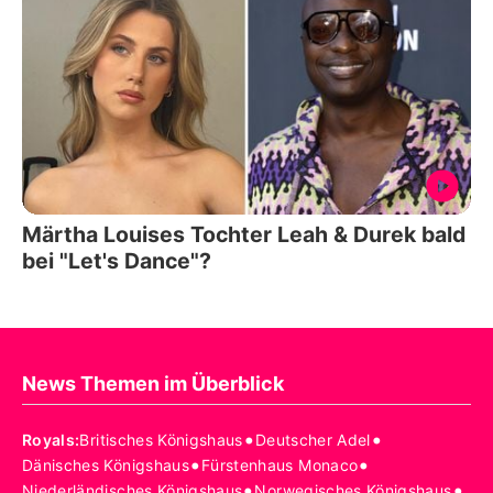
Märtha Louises Tochter Leah & Durek bald
bei "Let's Dance"?
News Themen im Überblick
•
•
Royals
:
Britisches Königshaus
Deutscher Adel
•
•
Dänisches Königshaus
Fürstenhaus Monaco
•
•
Niederländisches Königshaus
Norwegisches Königshaus