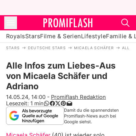
Royals
Stars
Filme & Serien
Lifestyle
Familie & 
STARS
DEUTSCHE STARS
MICAELA SCHÄFER
ALLE 
Royals
Alle Infos zum Liebes-Aus
Stars
von Micaela Schäfer und
Filme & Serien
Adriano
Lifestyle
14.05.24, 14:00
-
Promiflash Redaktion
Lesezeit:
1
min
Familie & Liebe
Damit du die spannendsten
Promiflash-News auch bei
Promiflash Exklusiv
Google siehst.
Micaela Schäfer
(40) ist wieder solo