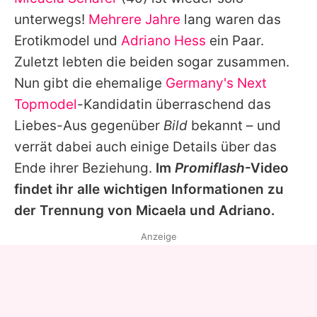
Alle Themen auf Promiflash
unterwegs!
Mehrere Jahre
lang waren das
Jobs
Erotikmodel und
Adriano Hess
ein Paar.
Zuletzt lebten die beiden sogar zusammen.
App runterladen
Nun gibt die ehemalige
Germany's Next
Team
Topmodel
-Kandidatin überraschend das
Liebes-Aus gegenüber
Bild
bekannt – und
Redaktionelle Richtlinien
verrät dabei auch einige Details über das
Impressum
Ende ihrer Beziehung.
Im
Promiflash
-Video
findet ihr alle wichtigen Informationen zu
Datenschutzerklärung
der Trennung von
Micaela
und
Adriano
.
Nutzungsbedingungen
Anzeige
Utiq verwalten