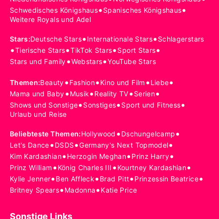
•
•
Schwedisches Königshaus
Spanisches Königshaus
Weitere Royals und Adel
•
•
Stars
:
Deutsche Stars
Internationale Stars
Schlagerstars
•
•
•
•
Tierische Stars
TikTok Stars
Sport Stars
•
•
Stars und Family
Webstars
YouTube Stars
•
•
•
•
Themen
:
Beauty
Fashion
Kino und Film
Liebe
•
•
•
•
Mama und Baby
Musik
Reality TV
Serien
•
•
•
Shows und Sonstige
Sonstiges
Sport und Fitness
Urlaub und Reise
•
•
Beliebteste Themen
:
Hollywood
Dschungelcamp
•
•
•
Let's Dance
DSDS
Germany's Next Topmodel
•
•
•
Kim Kardashian
Herzogin Meghan
Prinz Harry
•
•
•
Prinz William
König Charles III
Kourtney Kardashian
•
•
•
•
Kylie Jenner
Ben Affleck
Brad Pitt
Prinzessin Beatrice
•
•
Britney Spears
Madonna
Katie Price
Sonstige Links