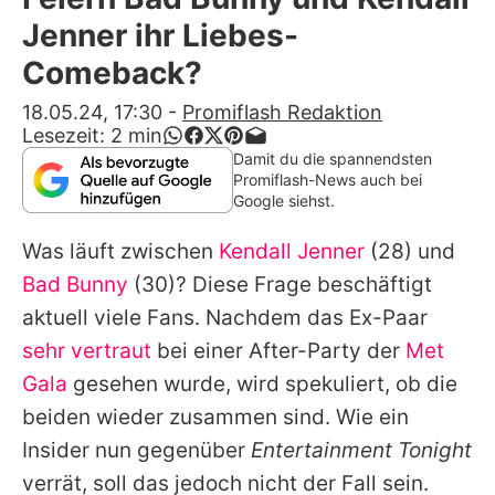
Alle Themen auf Promiflash
Jenner ihr Liebes-
Jobs
Comeback?
App runterladen
18.05.24, 17:30
-
Promiflash Redaktion
Lesezeit:
2
min
Team
Damit du die spannendsten
Promiflash-News auch bei
Redaktionelle Richtlinien
Google siehst.
Was läuft zwischen
Kendall Jenner
(28) und
Impressum
Bad Bunny
(30)? Diese Frage beschäftigt
Datenschutzerklärung
aktuell viele Fans. Nachdem das Ex-Paar
Nutzungsbedingungen
sehr vertraut
bei einer After-Party der
Met
Gala
gesehen wurde, wird spekuliert, ob die
Utiq verwalten
beiden wieder zusammen sind. Wie ein
Insider nun gegenüber
Entertainment Tonight
verrät, soll das jedoch nicht der Fall sein.