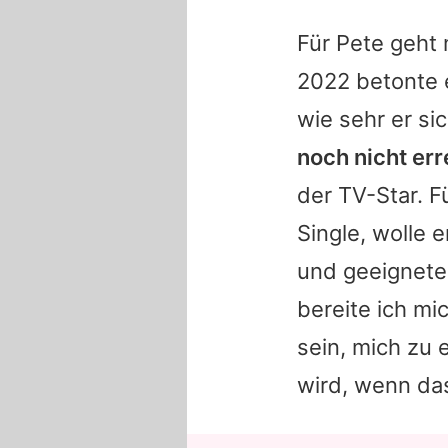
Für
Pete
geht 
2022 betonte 
wie sehr er si
noch nicht err
der TV-Star. F
Single, wolle 
und geeigneter
bereite ich mi
sein, mich zu 
wird, wenn das