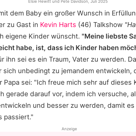
Elsie Hewitt und Pete Davidson, Juli 2025
mit dem Baby ein großer Wunsch in Erfüllun
er zu Gast in
Kevin Harts
(46) Talkshow
"Ha
ch eigene Kinder wünscht.
"Meine liebste Sa
eicht habe, ist, dass ich Kinder haben möc
ür ihn sei es ein Traum, Vater zu werden. 
er sich unbedingt zu jemandem entwickeln, d
 Papa sei: "Ich freue mich sehr auf dieses K
ch gerade darauf vor, indem ich versuche, al
entwickeln und besser zu werden, damit es
 passiert."
Anzeige