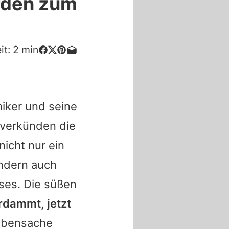
erden zum
it:
2
min
iker und seine
 verkünden die
nicht nur ein
ondern auch
ses. Die süßen
rdammt, jetzt
ebensache