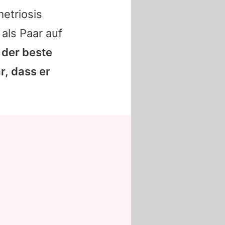
etriosis
 als Paar auf
, der beste
r, dass er