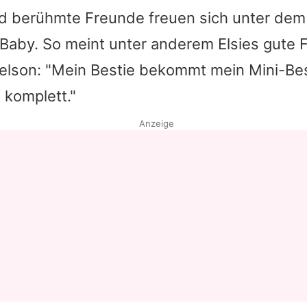
nd berühmte Freunde freuen sich unter dem
Datenschutzerklärung
 Baby. So meint unter anderem
Elsies
gute F
Nutzungsbedingungen
elson
: "Mein Bestie bekommt mein Mini-Best
Utiq verwalten
 komplett."
Anzeige