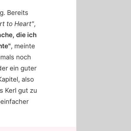
g. Bereits
rt to Heart"
,
che, die ich
hte"
, meinte
Damals noch
er ein guter
apitel, also
s Kerl gut zu
 einfacher