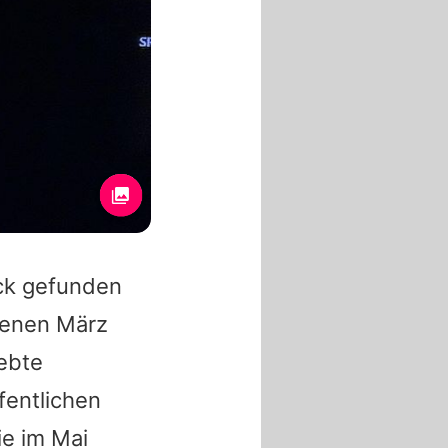
ck gefunden
genen März
ebte
fentlichen
ie
im Mai