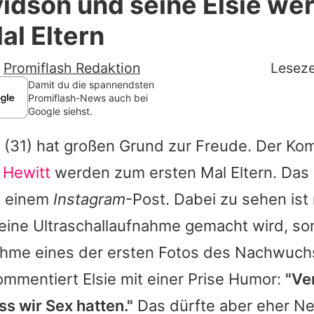
idson und seine Elsie w
Filme & Serien
al Eltern
Lifestyle
-
Promiflash Redaktion
Leseze
Familie & Liebe
Damit du die spannendsten
Promiflash-News auch bei
Google siehst.
Promiflash Exklusiv
(31) hat großen Grund zur Freude. Der Kom
Alle Themen auf Promiflash
e Hewitt
werden zum ersten Mal Eltern. Das
Jobs
in einem
Instagram
-Post. Dabei zu sehen ist 
App runterladen
 eine Ultraschallaufnahme gemacht wird, s
Team
hme eines der ersten Fotos des Nachwuch
kommentiert
Elsie
mit einer Prise Humor:
"Ve
Redaktionelle Richtlinien
ss wir Sex hatten."
Das dürfte aber eher N
Impressum