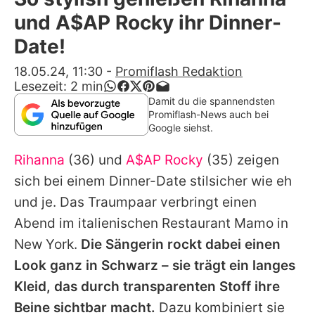
Alle Themen auf Promiflash
und A$AP Rocky ihr Dinner-
Jobs
Date!
App runterladen
18.05.24, 11:30
-
Promiflash Redaktion
Lesezeit:
2
min
Team
Damit du die spannendsten
Promiflash-News auch bei
Redaktionelle Richtlinien
Google siehst.
Rihanna
(36) und
A$AP Rocky
(35) zeigen
Impressum
sich bei einem Dinner-Date stilsicher wie eh
Datenschutzerklärung
und je. Das Traumpaar verbringt einen
Nutzungsbedingungen
Abend im italienischen Restaurant Mamo in
New York.
Die Sängerin rockt dabei einen
Utiq verwalten
Look ganz in Schwarz – sie trägt ein langes
Kleid, das durch transparenten Stoff ihre
Beine sichtbar macht.
Dazu kombiniert sie