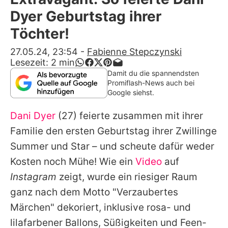
Alle Themen auf Promiflash
Dyer Geburtstag ihrer
Jobs
Töchter!
App runterladen
27.05.24, 23:54
-
Fabienne Stepczynski
Lesezeit:
2
min
Team
Damit du die spannendsten
Promiflash-News auch bei
Redaktionelle Richtlinien
Google siehst.
Dani Dyer
(27) feierte zusammen mit ihrer
Impressum
Familie den ersten Geburtstag ihrer Zwillinge
Datenschutzerklärung
Summer und Star – und scheute dafür weder
Nutzungsbedingungen
Kosten noch Mühe! Wie ein
Video
auf
Instagram
zeigt, wurde ein riesiger Raum
Utiq verwalten
ganz nach dem Motto "Verzaubertes
Märchen" dekoriert, inklusive rosa- und
lilafarbener Ballons, Süßigkeiten und Feen-