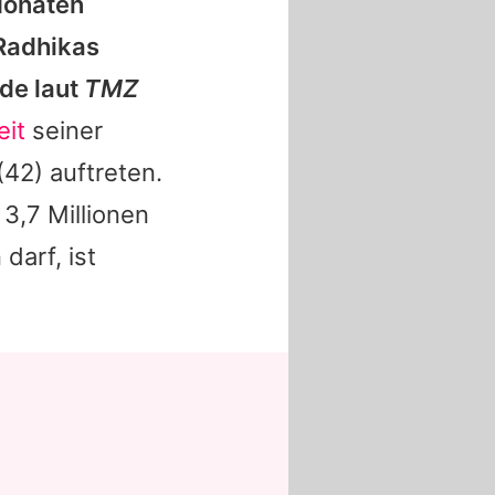
Monaten
 Radhikas
de laut
TMZ
eit
seiner
(42) auftreten.
 3,7 Millionen
darf, ist