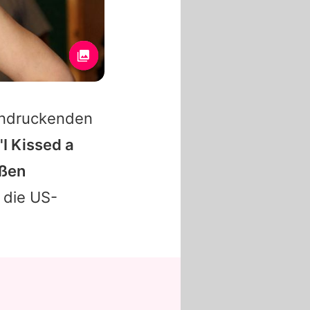
eindruckenden
"I Kissed a
oßen
t die US-