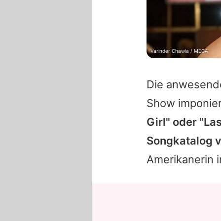
Varinder Chawla / MEGA
Die anwesend
Show imponie
Girl" oder "La
Songkatalog 
Amerikanerin i