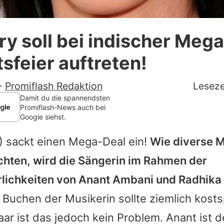
Datenschutzerklärung
ry soll bei indischer Mega
Nutzungsbedingungen
sfeier auftreten!
Utiq verwalten
-
Promiflash Redaktion
Leseze
Damit du die spannendsten
Promiflash-News auch bei
Google siehst.
) sackt einen Mega-Deal ein!
Wie diverse 
chten, wird die Sängerin im Rahmen der
rlichkeiten von Anant Ambani und Radhika
Buchen der Musikerin sollte ziemlich kostsp
aar ist das jedoch kein Problem. Anant ist 