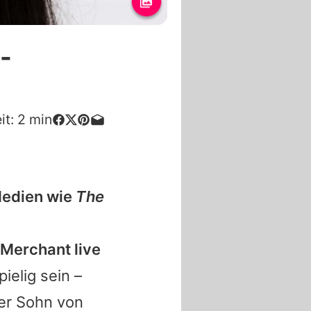
-
it:
2
min
Medien wie
The
 Merchant live
ielig sein –
der Sohn von