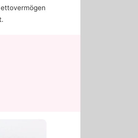
Nettovermögen
t.