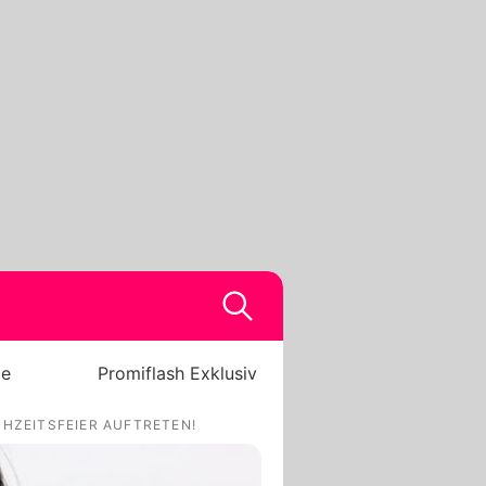
be
Promiflash Exklusiv
CHZEITSFEIER AUFTRETEN!