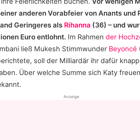
 ihre Feierlichkeiten buchen.
Vor wenigen 
 einer anderen Vorabfeier von Anants und
and Geringeres als
Rihanna
(36) – und wur
lionen Euro entlohnt.
Im Rahmen
der Hochz
Ambani
ließ
Mukesh
Stimmwunder
Beyoncé
erichtete, soll der Milliardär ihr dafür knapp
haben. Über welche Summe sich
Katy
freuen 
ekannt.
Anzeige