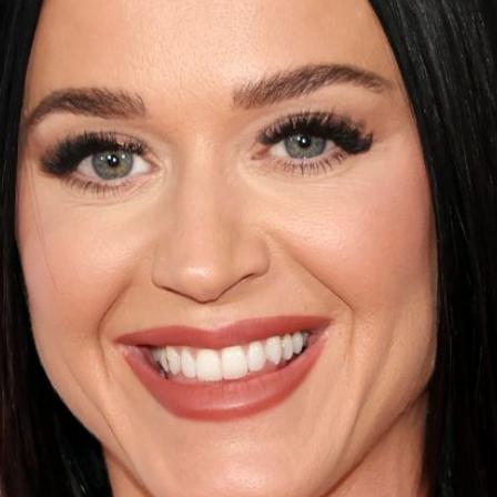
Filme & Serien
Lifestyle
Familie & Liebe
Promiflash Exklusiv
Alle Themen auf Promiflash
Jobs
App runterladen
Team
Redaktionelle Richtlinien
Impressum