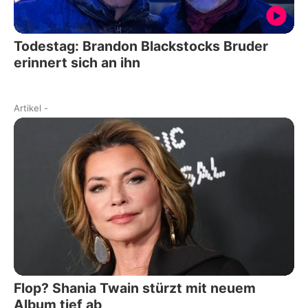
Todestag: Brandon Blackstocks Bruder
erinnert sich an ihn
Artikel
-
Flop? Shania Twain stürzt mit neuem
Album tief ab