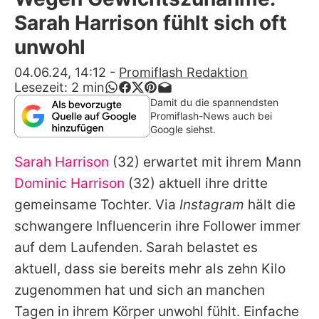
Alle Themen auf Promiflash
Sarah Harrison fühlt sich oft
Jobs
unwohl
App runterladen
04.06.24, 14:12
-
Promiflash Redaktion
Lesezeit:
2
min
Team
Damit du die spannendsten
Promiflash-News auch bei
Redaktionelle Richtlinien
Google siehst.
Sarah Harrison
(32) erwartet mit ihrem Mann
Impressum
Dominic Harrison
(32) aktuell ihre dritte
Datenschutzerklärung
gemeinsame Tochter. Via
Instagram
hält die
Nutzungsbedingungen
schwangere Influencerin ihre Follower immer
auf dem Laufenden.
Sarah
belastet es
Utiq verwalten
aktuell, dass sie bereits mehr als zehn Kilo
zugenommen hat und sich an manchen
Tagen in ihrem Körper unwohl fühlt. Einfache