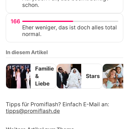
schon.
166
Eher weniger, das ist doch alles total
normal.
In diesem Artikel
Familie
&
Stars
Liebe
Tipps für Promiflash? Einfach E-Mail an:
tipps@promiflash.de