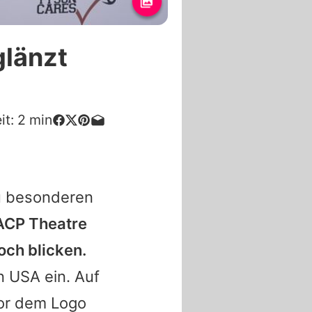
glänzt
it:
2
min
zu besonderen
AACP Theatre
och blicken.
en USA ein. Auf
 vor dem Logo