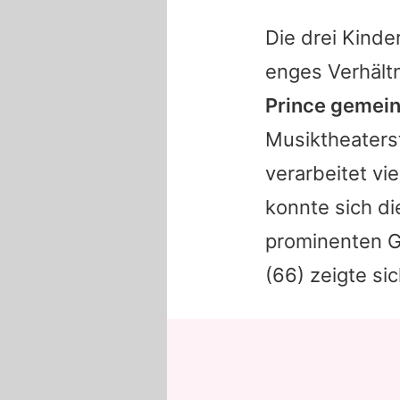
Die drei Kinde
enges Verhält
Prince geme
Musiktheaterst
verarbeitet vi
konnte sich di
prominenten G
(66) zeigte si