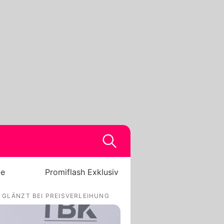
be
Promiflash Exklusiv
 GLÄNZT BEI PREISVERLEIHUNG