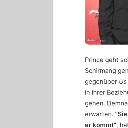
Getty Images
Prince geht sc
Schirmang gem
gegenüber
Us
in ihrer Bezie
gehen. Demnac
erwarten.
"Si
er kommt"
, h