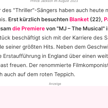
Prince Jackson im August 2023
r des "Thriller"-Sängers haben auch heute 
nis.
Erst kürzlich besuchten
Blanket
(22),
P
insam
die Premiere
von "MJ – The Musical" 
ück beschäftigt sich mit der Karriere des 
ele seiner größten Hits. Neben dem Geschwi
e Erstaufführung in England über einen wei
ast freuen. Der renommierte Filmkomponis
ch auch auf dem roten Teppich.
Anzeige