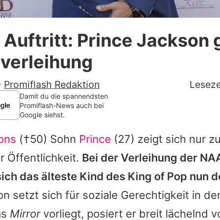
Datenschutzerklärung
 Auftritt: Prince Jackson 
Nutzungsbedingungen
sverleihung
Utiq verwalten
-
Promiflash Redaktion
Leseze
Damit du die spannendsten
Promiflash-News auch bei
Google siehst.
ons
(†50) Sohn
Prince
(27) zeigt sich nur 
r Öffentlichkeit.
Bei der Verleihung der N
ich das älteste Kind des King of Pop nun d
on setzt sich für soziale Gerechtigkeit in d
as
Mirror
vorliegt, posiert er breit lächelnd