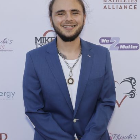
Filme & Serien
Lifestyle
Familie & Liebe
Promiflash Exklusiv
Alle Themen auf Promiflash
Jobs
App runterladen
Team
Redaktionelle Richtlinien
Impressum