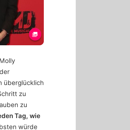
Molly
der
 überglücklich
chritt zu
tauben zu
eden Tag, wie
iebsten würde