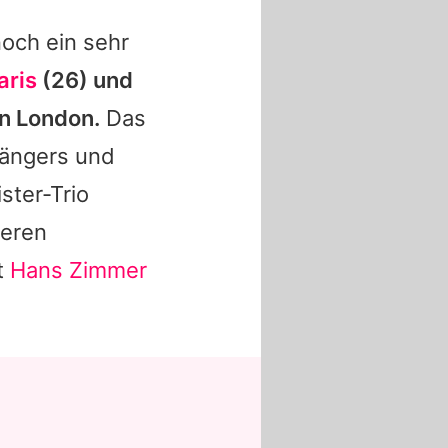
noch ein sehr
aris
(26) und
in London.
Das
Sängers und
ster-Trio
teren
t
Hans Zimmer