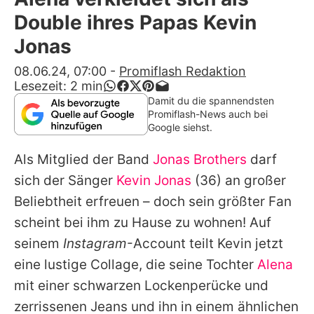
Alle Themen auf Promiflash
Double ihres Papas Kevin
Jobs
Jonas
App runterladen
08.06.24, 07:00
-
Promiflash Redaktion
Lesezeit:
2
min
Team
Damit du die spannendsten
Promiflash-News auch bei
Redaktionelle Richtlinien
Google siehst.
Als Mitglied der Band
Jonas Brothers
darf
Impressum
sich der Sänger
Kevin Jonas
(36) an großer
Datenschutzerklärung
Beliebtheit erfreuen – doch sein größter Fan
Nutzungsbedingungen
scheint bei ihm zu Hause zu wohnen! Auf
seinem
Instagram
-Account teilt
Kevin
jetzt
Utiq verwalten
eine lustige Collage, die seine Tochter
Alena
mit einer schwarzen Lockenperücke und
zerrissenen Jeans und ihn in einem ähnlichen