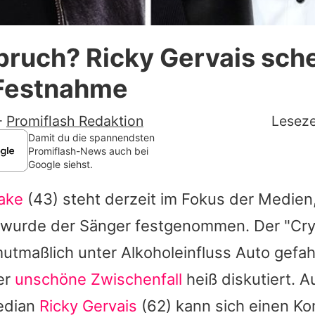
Datenschutzerklärung
pruch? Ricky Gervais sch
Nutzungsbedingungen
 Festnahme
Utiq verwalten
-
Promiflash Redaktion
Leseze
Damit du die spannendsten
Promiflash-News auch bei
Google siehst.
lake
(43) steht derzeit im Fokus der Medie
urde der Sänger festgenommen. Der "Cry 
 mutmaßlich unter Alkoholeinfluss Auto gefah
er
unschöne Zwischenfall
heiß diskutiert. A
edian
Ricky Gervais
(62) kann sich einen K