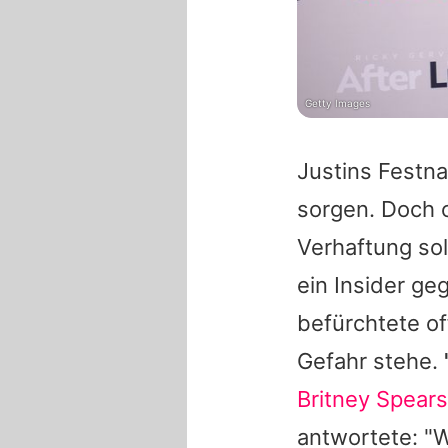
Getty Images
Justins Festna
sorgen. Doch 
Verhaftung sol
ein Insider g
befürchtete o
Gefahr stehe.
Britney Spears
antwortete: "W