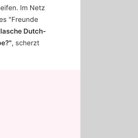
eifen. Im Netz
des "Freunde
 Flasche Dutch-
be?"
, scherzt