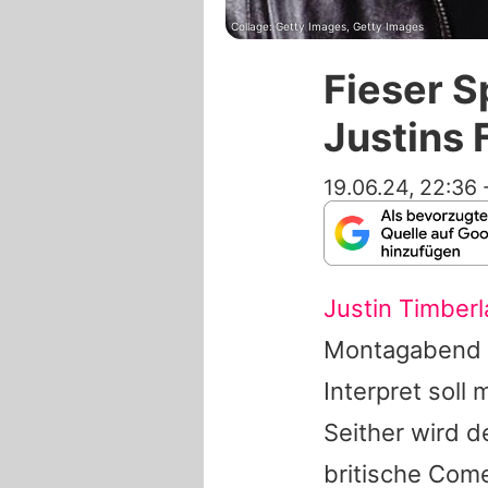
Collage: Getty Images, Getty Images
Fieser S
Justins
19.06.24, 22:36
Justin Timber
Montagabend w
Interpret soll
Seither wird d
britische Com