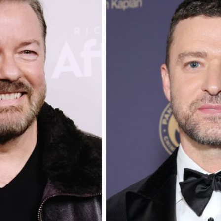
Filme & Serien
Lifestyle
Familie & Liebe
Promiflash Exklusiv
Alle Themen auf Promiflash
Jobs
App runterladen
Team
Redaktionelle Richtlinien
Impressum