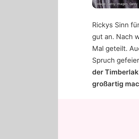
Collage: Getty Images, Getty
Rickys Sinn f
gut an. Nach 
Mal geteilt. A
Spruch gefeie
der Timberlake
großartig ma