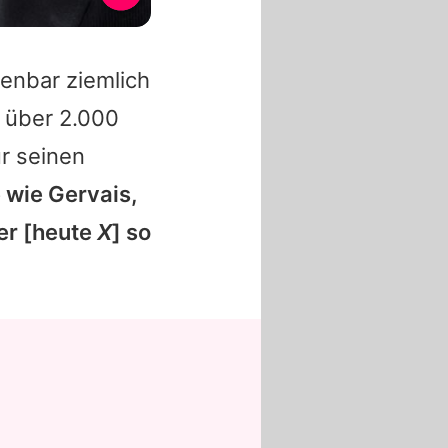
enbar ziemlich
 über 2.000
r seinen
 wie Gervais,
ter [heute
X
] so