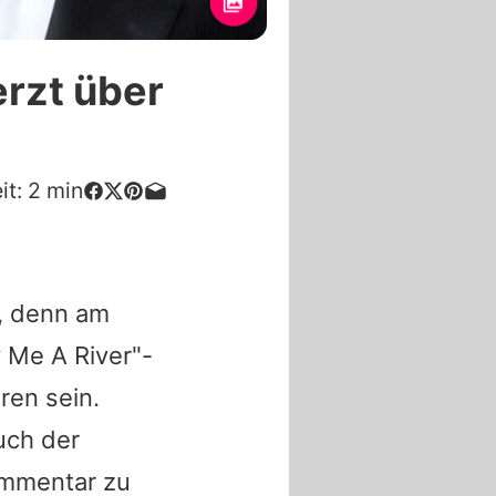
erzt über
it:
2
min
n, denn am
Me A River"-
ren sein.
uch der
ommentar zu