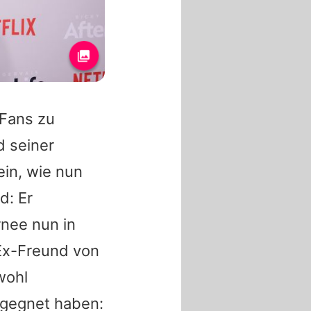
 Fans zu
d seiner
ein, wie nun
d: Er
rnee nun in
 Ex-Freund von
wohl
ntgegnet haben: