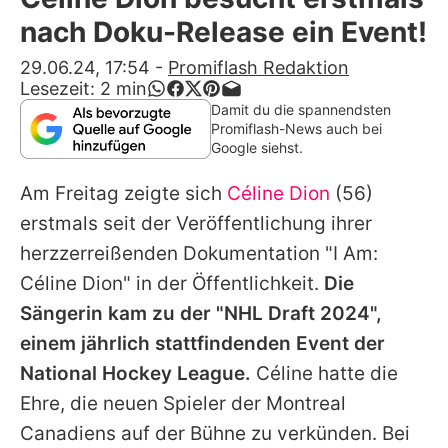
Alle Themen auf Promiflash
nach Doku-Release ein Event!
Jobs
29.06.24, 17:54
-
Promiflash Redaktion
Lesezeit:
2
min
App runterladen
Damit du die spannendsten
Promiflash-News auch bei
Team
Google siehst.
Redaktionelle Richtlinien
Am Freitag zeigte sich
Céline Dion
(56)
erstmals seit der Veröffentlichung ihrer
Impressum
herzzerreißenden Dokumentation "I Am:
Datenschutzerklärung
Céline
Dion" in der Öffentlichkeit.
Die
Sängerin kam zu der "NHL Draft 2024",
Nutzungsbedingungen
einem jährlich stattfindenden Event der
Utiq verwalten
National Hockey League.
Céline
hatte die
Ehre, die neuen Spieler der Montreal
Canadiens auf der Bühne zu verkünden. Bei