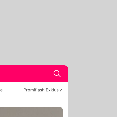
be
Promiflash Exklusiv