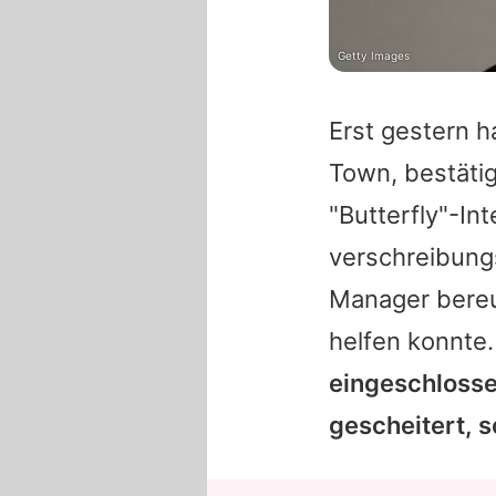
Getty Images
Erst gestern 
Town, bestäti
"Butterfly"-In
verschreibungs
Manager bereu
helfen konnte
eingeschlossen
gescheitert, 