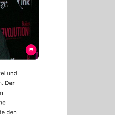
ei und
n.
Der
em
che
te den