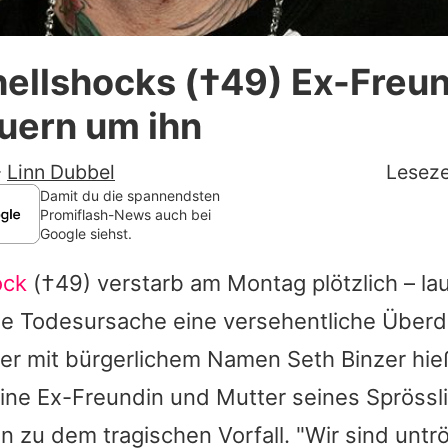
Datenschutzerklärung
hellshocks (†49) Ex-Freu
Nutzungsbedingungen
uern um ihn
Utiq verwalten
-
Linn Dubbel
Leseze
Damit du die spannendsten
Promiflash-News auch bei
Google siehst.
ock
(†49) verstarb am Montag plötzlich – la
ie Todesursache eine versehentliche Über
er mit bürgerlichem Namen Seth Binzer hieß
eine Ex-Freundin und Mutter seines Sprössl
 zu dem tragischen Vorfall. "Wir sind untrös