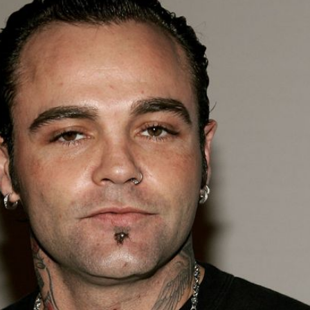
Filme & Serien
Lifestyle
Familie & Liebe
Promiflash Exklusiv
Alle Themen auf Promiflash
Jobs
App runterladen
Team
Redaktionelle Richtlinien
Impressum