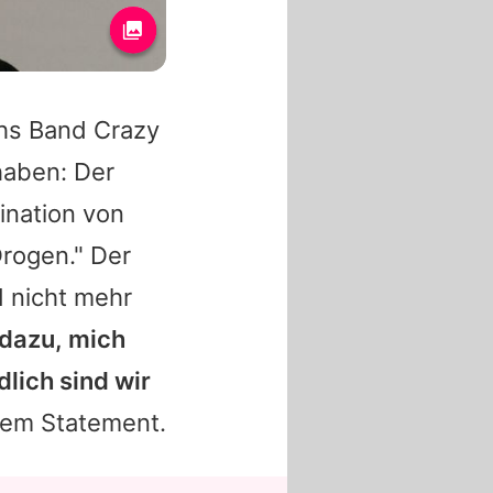
hs Band Crazy
haben: Der
bination von
Drogen." Der
d nicht mehr
 dazu, mich
dlich sind wir
inem Statement.