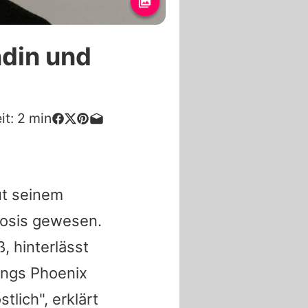
ndin und
it:
2
min
ut seinem
dosis gewesen.
, hinterlässt
ings Phoenix
tlich", erklärt