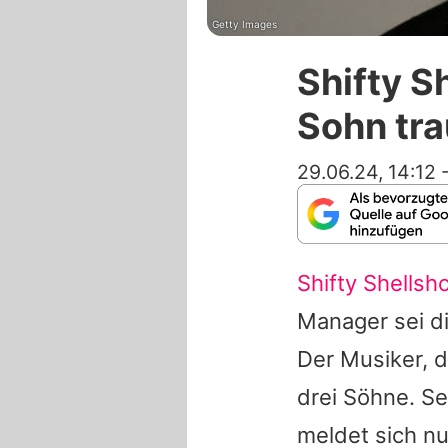
Getty Images
Shifty S
Sohn tra
29.06.24, 14:12
Shifty Shellsh
Manager sei d
Der Musiker, d
drei Söhne. S
meldet sich nun