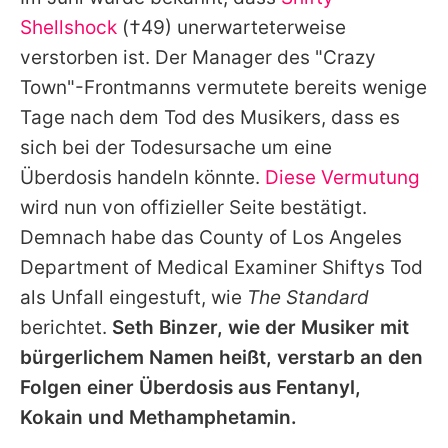
Alle Themen auf Promiflash
Shellshock
(†49) unerwarteterweise
Jobs
verstorben ist. Der Manager des "Crazy
Town"-Frontmanns vermutete bereits wenige
App runterladen
Tage nach dem Tod des Musikers, dass es
Team
sich bei der Todesursache um eine
Überdosis handeln könnte.
Diese Vermutung
Redaktionelle Richtlinien
wird nun von offizieller Seite bestätigt.
Impressum
Demnach habe das County of Los Angeles
Department of Medical Examiner
Shiftys
Tod
Datenschutzerklärung
als Unfall eingestuft, wie
The Standard
Nutzungsbedingungen
berichtet.
Seth Binzer, wie der Musiker mit
Utiq verwalten
bürgerlichem Namen heißt, verstarb an den
Folgen einer Überdosis aus Fentanyl,
Kokain und Methamphetamin.