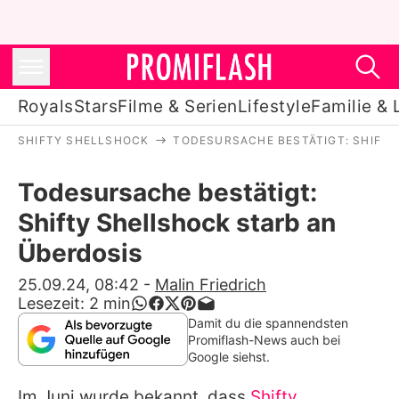
Royals
Stars
Filme & Serien
Lifestyle
Familie & 
SHIFTY SHELLSHOCK
TODESURSACHE BESTÄTIGT: SHIFTY
Royals
Todesursache bestätigt:
Stars
Shifty Shellshock starb an
Filme & Serien
Überdosis
Lifestyle
25.09.24, 08:42
-
Malin Friedrich
Lesezeit:
2
min
Familie & Liebe
Damit du die spannendsten
Promiflash-News auch bei
Promiflash Exklusiv
Google siehst.
Im Juni wurde bekannt, dass
Shifty