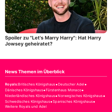
Spoiler zu "Let's Marry Harry": Hat Harry
Jowsey geheiratet?
News Themen im Überblick
•
•
Royals
:
Britisches Königshaus
Deutscher Adel
•
•
Dänisches Königshaus
Fürstenhaus Monaco
•
•
Niederländisches Königshaus
Norwegisches Königshaus
•
•
Schwedisches Königshaus
Spanisches Königshaus
Weitere Royals und Adel