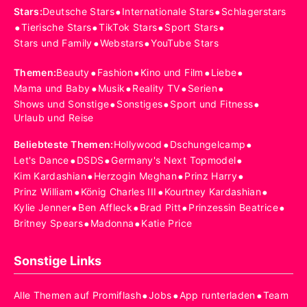
•
•
Stars
:
Deutsche Stars
Internationale Stars
Schlagerstars
•
•
•
•
Tierische Stars
TikTok Stars
Sport Stars
•
•
Stars und Family
Webstars
YouTube Stars
•
•
•
•
Themen
:
Beauty
Fashion
Kino und Film
Liebe
•
•
•
•
Mama und Baby
Musik
Reality TV
Serien
•
•
•
Shows und Sonstige
Sonstiges
Sport und Fitness
Urlaub und Reise
•
•
Beliebteste Themen
:
Hollywood
Dschungelcamp
•
•
•
Let's Dance
DSDS
Germany's Next Topmodel
•
•
•
Kim Kardashian
Herzogin Meghan
Prinz Harry
•
•
•
Prinz William
König Charles III
Kourtney Kardashian
•
•
•
•
Kylie Jenner
Ben Affleck
Brad Pitt
Prinzessin Beatrice
•
•
Britney Spears
Madonna
Katie Price
Sonstige Links
•
•
•
Alle Themen auf Promiflash
Jobs
App runterladen
Team