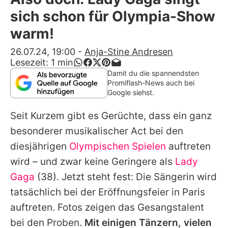
Alle Themen auf Promiflash
sich schon für Olympia-Show
Jobs
warm!
App runterladen
26.07.24, 19:00
-
Anja-Stine Andresen
Lesezeit:
1
min
Team
Damit du die spannendsten
Promiflash-News auch bei
Redaktionelle Richtlinien
Google siehst.
Seit Kurzem gibt es Gerüchte, dass ein ganz
Impressum
besonderer musikalischer Act bei den
Datenschutzerklärung
diesjährigen
Olympischen Spielen
auftreten
Nutzungsbedingungen
wird – und zwar keine Geringere als
Lady
Gaga
(38). Jetzt steht fest: Die Sängerin wird
Utiq verwalten
tatsächlich bei der Eröffnungsfeier in Paris
auftreten. Fotos zeigen das Gesangstalent
bei den Proben.
Mit einigen Tänzern, vielen