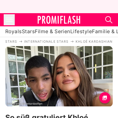
Royals
Stars
Filme & Serien
Lifestyle
Familie & 
STARS
INTERNATIONALE STARS
KHLOÉ KARDASHIAN
Royals
Stars
Filme & Serien
Lifestyle
Familie & Liebe
Promiflash Exklusiv
Instagram / khloekardashian
So süß gratuliert Khloé