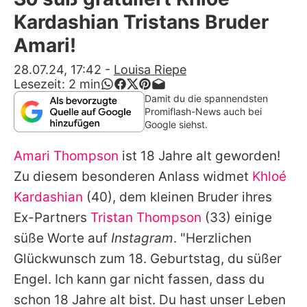
Alle Themen auf Promiflash
Kardashian Tristans Bruder
Jobs
Amari!
App runterladen
28.07.24, 17:42
-
Louisa Riepe
Lesezeit:
2
min
Team
Damit du die spannendsten
Promiflash-News auch bei
Redaktionelle Richtlinien
Google siehst.
Amari Thompson
ist 18 Jahre alt geworden!
Impressum
Zu diesem besonderen Anlass widmet
Khloé
Datenschutzerklärung
Kardashian
(40), dem kleinen Bruder ihres
Nutzungsbedingungen
Ex-Partners
Tristan Thompson
(33) einige
süße Worte auf
Instagram
. "Herzlichen
Utiq verwalten
Glückwunsch zum 18. Geburtstag, du süßer
Engel. Ich kann gar nicht fassen, dass du
schon 18 Jahre alt bist. Du hast unser Leben