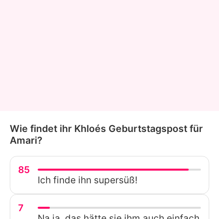
Wie findet ihr Khloés Geburtstagspost für
Amari?
85
Ich finde ihn supersüß!
7
Na ja, das hätte sie ihm auch einfach