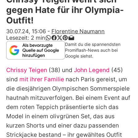
Alle Themen auf Promiflash
gegen Hate für ihr Olympia-
Jobs
Outfit!
App runterladen
30.07.24, 15:06
-
Florentine Naumann
Lesezeit:
2
min
Team
Damit du die spannendsten
Promiflash-News auch bei
Redaktionelle Richtlinien
Google siehst.
Chrissy Teigen
(38) und
John Legend
(45)
Impressum
sind
mit ihrer Familie
nach Paris gereist, um
Datenschutzerklärung
die diesjährigen Olympischen Sommerspiele
Nutzungsbedingungen
hautnah mitzuverfolgen. Bei einem Event auf
dem roten Teppich präsentierte sich das
Utiq verwalten
Model in einem olivgrünen Set, das aus
kurzen Shorts und einer dazu passenden
Strickjacke bestand – ihr gewähltes Outfit