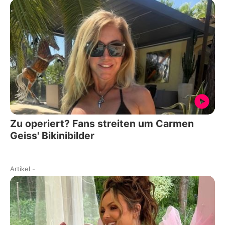
Zu operiert? Fans streiten um Carmen
Geiss' Bikinibilder
Artikel
-