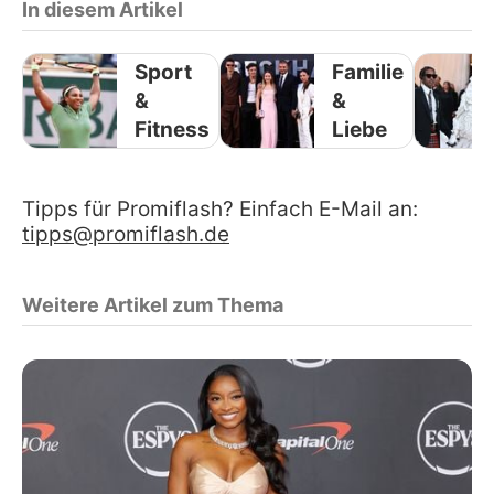
In diesem Artikel
Sport
Familie
&
&
Fitness
Liebe
Tipps für Promiflash? Einfach E-Mail an:
tipps@promiflash.de
Weitere Artikel zum Thema