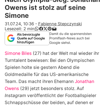
Alle Themen auf Promiflash
Owens ist stolz auf seine
Jobs
Simone
App runterladen
31.07.24, 10:36
-
Fabienne Stepczynski
Lesezeit:
2
min
Team
Damit du die spannendsten
Promiflash-News auch bei
Redaktionelle Richtlinien
Google siehst.
Simone Biles
(27) hat der Welt mal wieder ihr
Impressum
Turntalent bewiesen: Bei den Olympischen
Datenschutzerklärung
Spielen holte sie gestern Abend die
Nutzungsbedingungen
Goldmedaille für das US-amerikanische
Team. Das macht ihren Ehemann
Jonathan
Utiq verwalten
Owens
(29) jetzt besonders stolz. Auf
Instagram
veröffentlicht der Footballspieler
Schnappschüsse der beiden, auf denen er